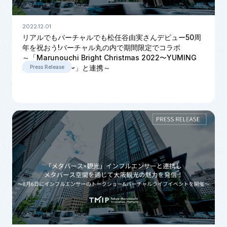
2022.12.01
リアルでもバーチャルでも松任谷由実さんデビュー50周
年を祝おう!バーチャル丸の内で期間限定でコラボ
～「Marunouchi Bright Christmas 2022〜YUMING
50th BANZAI!〜」と連携～
Press Release