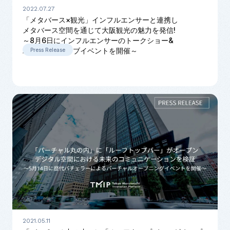
2022.07.27
「メタバース×観光」インフルエンサーと連携し
メタバース空間を通じて大阪観光の魅力を発信!
～8月6日にインフルエンサーのトークショー&
バーチャルライブイベントを開催～
Press Release
2021.05.11