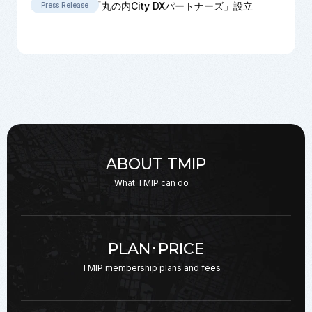
ンソーシアム 「丸の内City DXパートナーズ」設立
Press Release
ABOUT TMIP
What TMIP can do
PLAN･PRICE
TMIP membership plans
and fees