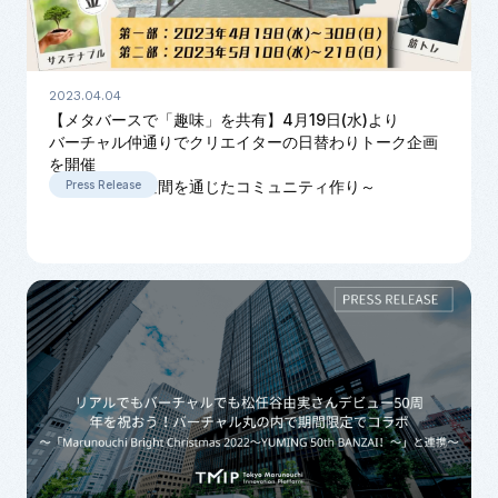
2023.04.04
【メタバースで「趣味」を共有】4月19日(水)より
バーチャル仲通りでクリエイターの日替わりトーク企画
を開催
～バーチャル空間を通じたコミュニティ作り～
Press Release