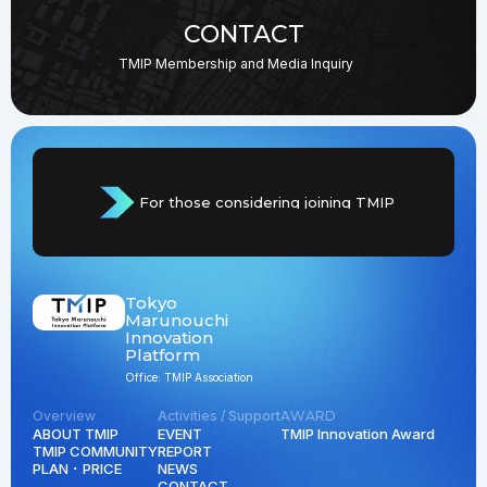
CONTACT
TMIP Membership and
Media Inquiry
For those considering joining TMIP
Tokyo
Marunouchi
Innovation
Platform
Office: TMIP Association
Overview
Activities / Support
AWARD
ABOUT TMIP
EVENT
TMIP Innovation Award
TMIP COMMUNITY
REPORT
PLAN ･ PRICE
NEWS
CONTACT