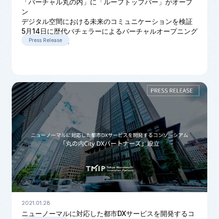
「バーチャル丸の内」に「ルーフトップバー」がオープ
ン
デジタル空間における未来のコミュニケーションを検証
5月14日に歴代バチェラーによるバーチャルオープニング
イベントを開催
Press Release
2021.01.28
ニューノーマルに対応した都市DXサービスを開発するコ