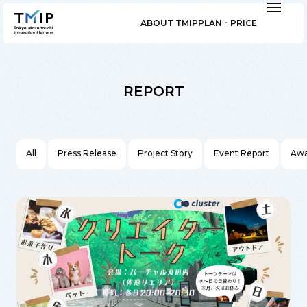
ABOUT TMIP
PLAN ･ PRICE
REPORT
All
Press Release
Project Story
Event Report
Awa