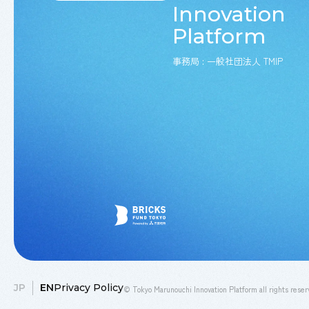
Innovation
Platform
事務局 : 一般社団法人 TMIP
JP
EN
Privacy Policy
© Tokyo Marunouchi Innovation Platform all rights reser