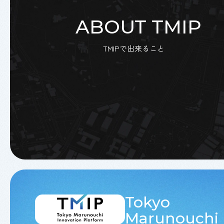
ABOUT TMIP
TMIPで出来ること
Tokyo
Marunouchi