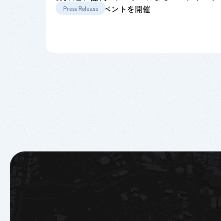
ープニングイベントを開催
Press Release