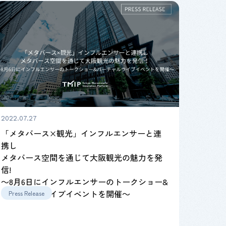
2022.07.27
「メタバース×観光」インフルエンサーと連
携し
メタバース空間を通じて大阪観光の魅力を発
信!
～8月6日にインフルエンサーのトークショー&
バーチャルライブイベントを開催～
Press Release