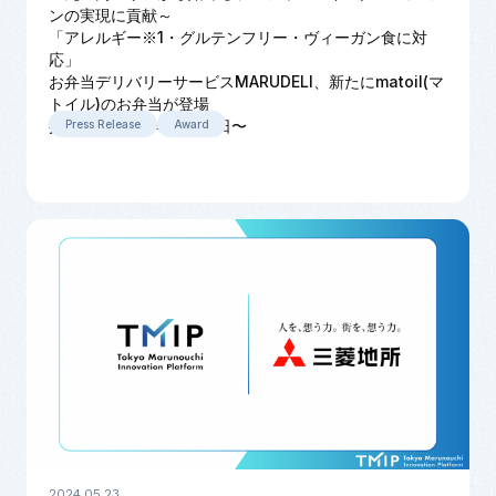
ンの実現に貢献～
「アレルギー※1・グルテンフリー・ヴィーガン食に対
応」
お弁当デリバリーサービスMARUDELI、新たにmatoil(マ
トイル)のお弁当が登場
提供開始:2024年5月30日〜
Press Release
Award
2024.05.23