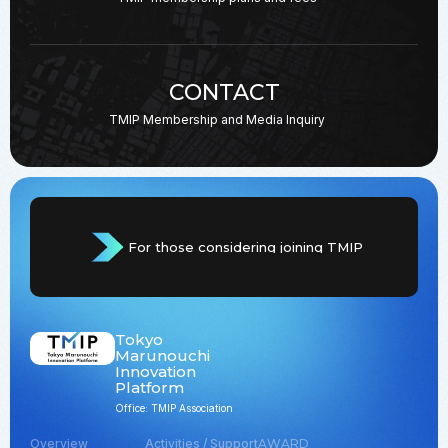
CONTACT
TMIP Membership and
Media Inquiry
For those considering joining TMIP
Tokyo
Marunouchi
Innovation
Platform
Office: TMIP Association
Overview
Activities / Support
AWARD