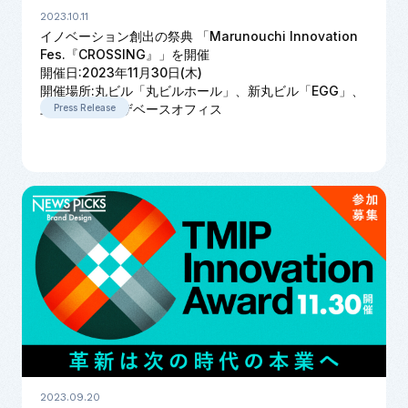
2023.10.11
イノベーション創出の祭典 「Marunouchi Innovation
Fes.『CROSSING』」を開催
開催日:2023年11月30日(木)
開催場所:丸ビル「丸ビルホール」、新丸ビル「EGG」、
三菱ビル ユーザベースオフィス
Press Release
2023.09.20