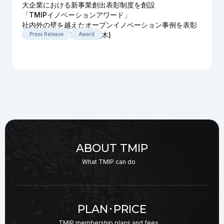
大企業における新事業創出表彰制度を創設
「TMIPイノベーションアワード」
社内外の壁を越えたオープンイノベーション事例を表彰
表彰式:2023年11月30日(木)
Press Release
Award
ABOUT TMIP
What TMIP can do
PLAN･PRICE
TMIP membership plans
and fees