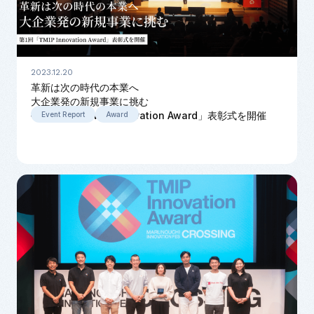
2023.12.20
革新は次の時代の本業へ
大企業発の新規事業に挑む
——第1回「TMIP Innovation Award」表彰式を開催
Event Report
Award