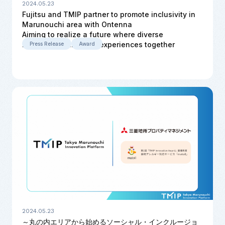
2024.05.23
Fujitsu and TMIP partner to promote inclusivity in
Marunouchi area with Ontenna
Aiming to realize a future where diverse
individuals can enjoy experiences together
Press Release
Award
2024.05.23
～丸の内エリアから始めるソーシャル・インクルージョ