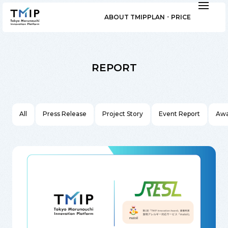
ABOUT TMIP
PLAN ･ PRICE
REPORT
All
Press Release
Project Story
Event Report
Awa