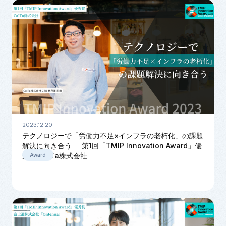
2023.12.20
テクノロジーで「労働力不足×インフラの老朽化」の課題
解決に向き合う──第1回「TMIP Innovation Award」優
秀賞:CalTa株式会社
Award