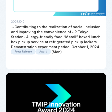
2024.10.01
～Contributing to the realization of social inclusion
and improving the convenience of JR Tokyo
Station- Allergy-friendly food “Matoil” boxed lunch
box pickup service at refrigerated pickup lockers
Demonstration experiment period: October 1, 2024
(Tue) – March 31, 2025 (Mon)
Press Release
Award