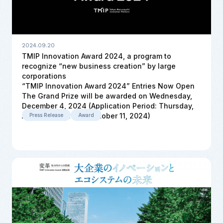
2024.09.20
TMIP Innovation Award 2024, a program to
recognize “new business creation” by large
corporations
“TMIP Innovation Award 2024” Entries Now Open
The Grand Prize will be awarded on Wednesday,
December 4, 2024 (Application Period: Thursday,
August 29 – Friday, October 11, 2024)
Press Release
Award