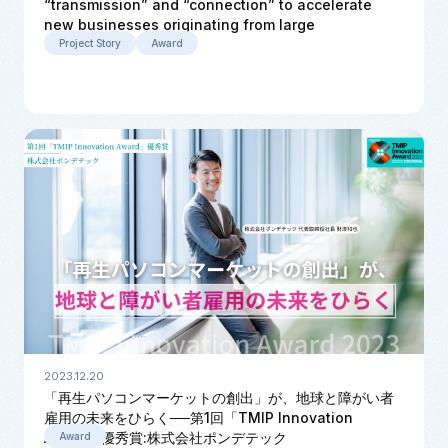
“transmission” and “connection” to accelerate
new businesses originating from large
corporations
Project Story
Award
2023.12.20
「再生パソコンマーケットの創出」が、地球と障がい者
雇用の未来をひらく──第1回「TMIP Innovation
Award」優秀賞:株式会社ポンデテック
Award