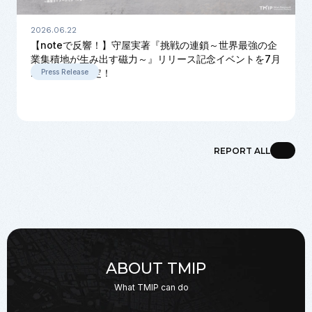
2026.06.22
【noteで反響！】守屋実著『挑戦の連鎖～世界最強の企
業集積地が生み出す磁力～』リリース記念イベントを7月
22日に開催決定！
Press Release
REPORT ALL
ABOUT TMIP
What TMIP can do