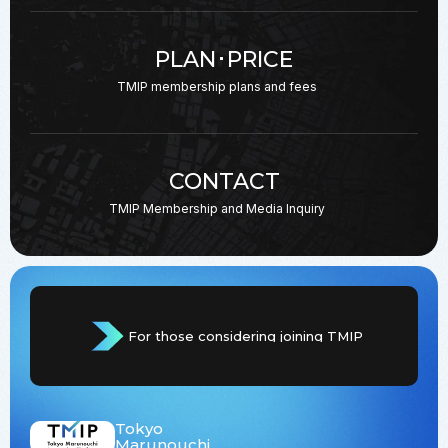
PLAN･PRICE
TMIP membership plans
and fees
CONTACT
TMIP Membership and
Media Inquiry
For those considering joining TMIP
Tokyo
Marunouchi