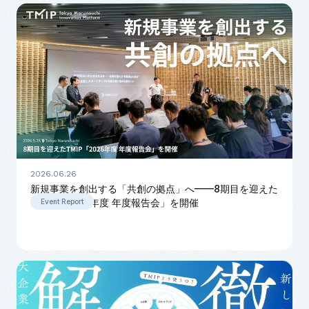
2026.06.26
新規事業を創出する「共創の拠点」へ——8期目を迎えた
TMIP「2026年度 年度報告会」を開催
Event Report