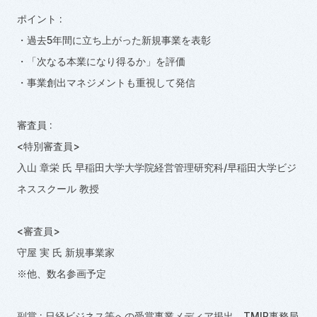
ポイント :
・過去5年間に立ち上がった新規事業を表彰
・「次なる本業になり得るか」を評価
・事業創出マネジメントも重視して発信
審査員 :
<特別審査員>
入山 章栄 氏 早稲田大学大学院経営管理研究科
/
早稲田大学ビジ
ネススクール 教授
<審査員>
守屋 実 氏 新規事業家
※他、数名参画予定
副賞 : 日経ビジネス等への受賞事業メディア掲出、TMIP事務局