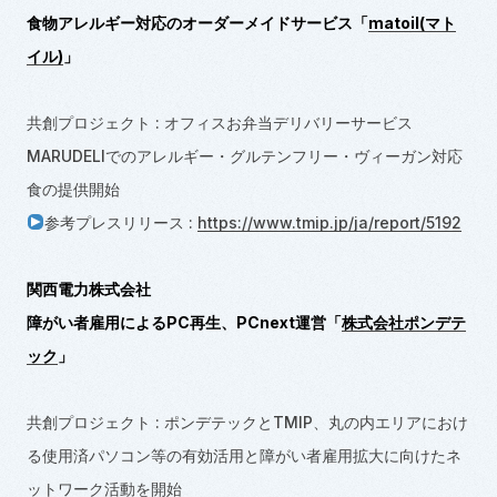
食物アレルギー対応のオーダーメイドサービス「
matoil(マト
イル)
」
共創プロジェクト : オフィスお弁当デリバリーサービス
MARUDELIでのアレルギー・グルテンフリー・ヴィーガン対応
食の提供開始
参考プレスリリース :
https://www.tmip.jp/ja/report/5192
関西電力株式会社
障がい者雇用による
PC
再生、
PCnext
運営「
株式会社ポンデテ
ック
」
共創プロジェクト : ポンデテックとTMIP、丸の内エリアにおけ
る使用済パソコン等の有効活用と障がい者雇用拡大に向けたネ
ットワーク活動を開始