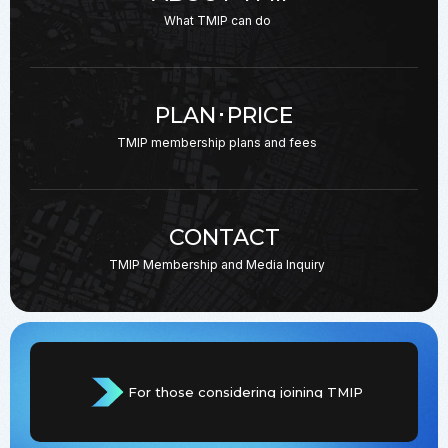
What TMIP can do
PLAN･PRICE
TMIP membership plans
and fees
CONTACT
TMIP Membership and
Media Inquiry
For those considering joining TMIP