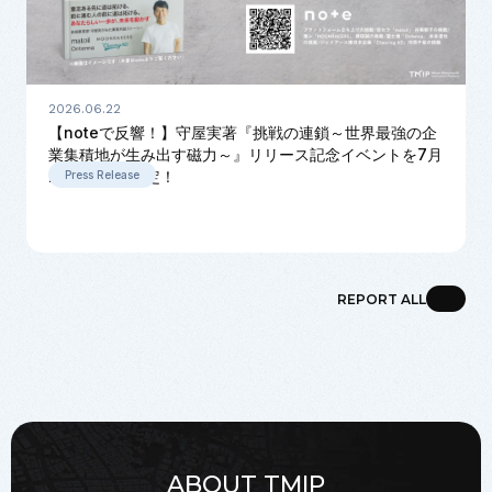
2026.06.22
【noteで反響！】守屋実著『挑戦の連鎖～世界最強の企
業集積地が生み出す磁力～』リリース記念イベントを7月
22日に開催決定！
Press Release
REPORT ALL
ABOUT TMIP