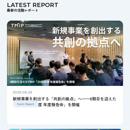
LATEST REPORT
最新の活動レポート
2026.06.26
新規事業を創出する「共創の拠点」へ——8期目を迎えた
TMIP「2026年度 年度報告会」を開催
Event Report