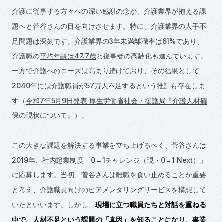
介護に従事する方々への深い感謝の念が、介護業界が抱える課
題へと菅谷さんの目を向けさせます。特に、介護業界の人手不
足問題は深刻です。介護業界の
3年未満離職率は61%
であり、
介護職の
平均年齢は47.7歳
と従事者の高齢化も進んでいます。
一方で介護へのニーズは高まり続けており、その結果として
2040
年には介護職員が
57
万人不足するという推計も存在しま
す（
令和7年5月9日発表 厚生労働省社会・援護局『介護人材確
保の現状について』
）。
この大きな課題を解決する事業を立ち上げるべく、菅谷さんは
2019
年、社内起業制度「
0→1チャレンジ（現・0→1 Next）
」
に応募します。当初、菅谷さんは離職を食い止めることが重要
と考え、介護職員向けのピアメンタリングサービスを構想して
いたといいます。しかし、
現場に立つ職員たちと対話を重ねる
中で、人材不足という課題の「真因」を知ることになり、事業