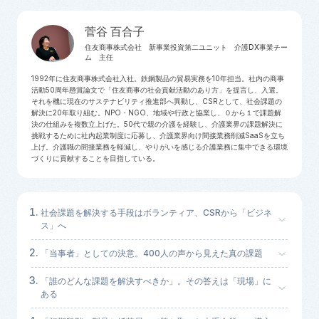
菅谷 百合子
住友商事株式会社 新事業投資第二ユニット 介護DX事業チー
ム 主任
1992年に住友商事株式会社入社。鉄鋼製品の貿易実務を
10
年担当。社内の商事
活動
50
周年懸賞論文で「住友商事の社会貢献活動のあり方」を提言し、入選。
それを機に現在のサステナビリティ推進部へ異動し、
CSR
として、社会課題の
解決に
20
年取り組む。
NPO
・
NGO
、地域や行政と協業し、０から１で課題解
決の仕組みを複数立上げた。
50
代で親の介護を経験し、介護業界の課題解決に
挑戦するために社内起業制度に応募し、介護業界向け間接業務削減
SaaS
を立ち
上げ。介護職の間接業務を軽減し、やりがいを感じる介護業務に集中できる環境
づくりに貢献することを目指している。
社会課題を解決する手段はボランティア、CSRから「ビジネ
ス」へ
「当事者」としての決意。400人の声から見えた真の課題
「誰のどんな課題を解決すべきか」。その答えは「現場」に
ある