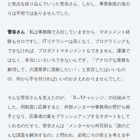
と焦点を絞り込んでいった菅谷さん。しかし、事業創造の道の
りは平坦ではありませんでした。
菅谷さん
「私は事務職で入社していますから、マネジメント経
験もゼロですし、ITリテラシーは高くなく、プログラミングも
できなければ、プロダクトマネジメントもできません。謙遜で
はなく、本当にいろいろできないんです。『アナログな業務を
解消して、介護業界に貢献したい！』と宣言したはいいもの
の、何から手を付ければいいのかさえわかりませんでした」
そんな菅谷さんを支えたのが、「
0→1
チャレンジ」の仕組みで
した。同制度に応募すると、外部メンターや事務局が壁打ち相
手となり、応募者の案をブラッシュアップするサポートをして
くれるのだそう。菅谷さんは「メンターから何百回も『誰のど
んな課題を解決するの』と問われ、必死にその答えを考える中