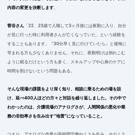
内容の変更を決断します
。
菅谷さん
「
22
、
23
歳で入職して
3
ヶ月後には夜勤に入り、自分
が見に行った時に利用者さんが亡くなっていた、という経験を
することもあります。『
30
分早く見に行けていたら』と後悔に
苛まれる方も少なくありません。それに、夜勤明けは倒れこむ
ように眠るだけという方も多く、スキルアップや心身のケアに
時間を割けないという問題もある。
そんな現場の課題をより深く知り、相談に乗るための場を設
け、延べ
400
人ほどの方々と対話を繰り返しました。その中で
わかったのは、介護現場
の
アナログさが、人間関係の悪化や業
務の非効率さを生み出す
“
地雷
”
になっていること。
つまり、アナログな作業が長時間労働やミスを生み、そのミス