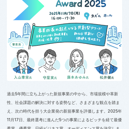
過去
5
年間に立ち上がった新規事業の中から、市場規模や革新
性、社会課題の解決に対する姿勢など、さまざまな観点を踏ま
え、次の時代を担う大企業発の新規事業を評価します。
2025
年
11
月1
7
日、最終選考に進んだ
5
つの事業によるピッチを経て最優
秀賞、優秀賞、日経ビジネス賞、オーディエンス賞を決定しま