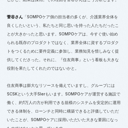
菅谷さん
「
SOMPO
ケア側の担当者の多くが、介護業界全体を
良くしたいという、私たちと同じ思いを持った人たちだったこ
とが大きかったと思います。SOMPOケアは、今すぐ使い始め
られる既存のプロダクトではなく、業界全体に資するプロダク
トをつくるために要件定義に参加し、業務知見を惜しみなく提
供してくださった。それに、『住友商事』という看板も大きな
役割を果たしてくれたのではないかと。
住友商事は膨大なリソースを備えていますし、グループには
SCSK
という大手
SIer
もいます。
SOMPO
ケアが運営する施設で
働く、約
1
万人の方が利用できる規模のシステムを安定的に運用
できる体制を、ローンチと同時に構築できると評価していただ
いたことが、SOMPOケアに採用いただいた大きな要因になっ