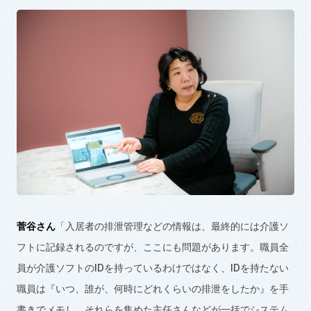
菅谷さん
「入居者の排泄管理などの情報は、最終的には介護ソ
フトに記録されるのですが、ここにも問題があります。職員全
員が介護ソフトの
ID
を持っているわけではなく、
ID
を持たない
職員
は
『いつ、誰が、何時にどれくらいの排泄をしたか』を手
書きでメモし、それらを集め
た主任さんなどが
一括でシステム