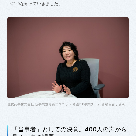
いにつながっていきました」
住友商事株式会社 新事業投資第二ユニット 介護
DX
事業チーム 菅谷百合子さん
「当事者」としての決意。
400
人の声から