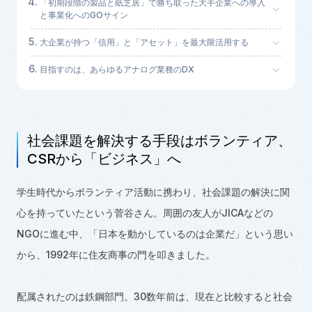
「初期段階の製品と紙芝居」で勝ち取った大手企業への導入
と事業化へのGOサイン
大企業が持つ「信用」と「アセット」を最大限活用する
目指すのは、あらゆるアナログ業務のDX
社会課題を解決する手段はボランティア、
CSR
から「ビジネス」へ
学生時代からボランティア活動に携わり、社会課題の解決に関
心を持っていたという菅谷さん。周囲の友人がJICAなどの
NGO
に進む中、「日本を動かしているのは企業だ」という思い
から、
1992
年に住友商事の門を叩きました。
配属されたのは鉄鋼部門。30数年前は、現在と比較すると社会