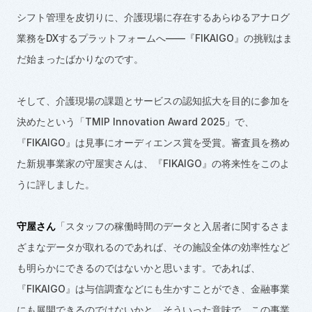
シフト管理を皮切りに、介護現場に存在するあらゆるアナログ
業務を
DX
するプラットフォームへ
——
『
FIKAIGO
』の挑戦はま
だ始まったばかりなのです。
そして、介護現場の課題とサービスの認知拡大を目的に参加を
決めたという「
TMIP Innovation Award 2025
」で、
『
FIKAIGO
』は見事にオーディエンス賞を受賞。審査員を務め
た新規事業家の守屋実さんは、『
FIKAIGO
』の将来性をこのよ
うに評しました。
守屋さん
「スタッフの稼働時間のデータと入居者に関するさま
ざまなデータが取れるのであれば、その施設全体の効率性など
も明らかにできるのではないかと思います。であれば、
『
FIKAIGO
』は与信調査などにも生かすことができ、金融事業
にも展開できるのではないかと。そういった意味で、この事業