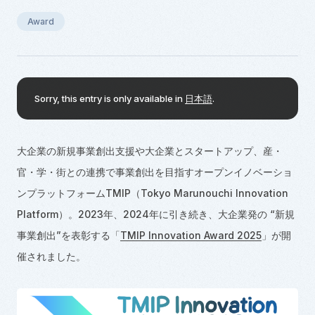
Award
Sorry, this entry is only available in
日本語
.
大企業の新規事業創出支援や大企業とスタートアップ、産・
官・学・街との連携で事業創出を目指すオープンイノベーショ
ンプラットフォーム
TMIP
（
Tokyo Marunouchi Innovation
Platform
）。
2023
年、
2024
年に引き続き、大企業発の
“
新規
事業創出
”
を表彰する「
TMIP Innovation Award 2025
」が開
催されました。