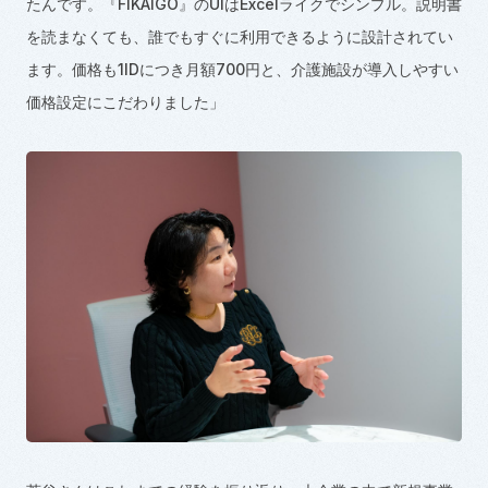
たんです。『
FIKAIGO
』の
UI
は
Excel
ライクでシンプル。説明書
を読まなくても、誰でもすぐに利用できるように設計されてい
ます。価格も
1ID
につき月額
700
円と、介護施設が導入しやすい
価格設定にこだわりました」