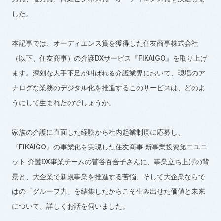
した。
本記事では、オーディエンス賞を獲得した住友商事株式会社
（以下、住友商事）の介護
DX
サービス『
FIKAIGO
』を取り上げ
ます。深刻な人手不足が叫ばれる介護業界において、現場のア
ナログな業務のデジタル化を推進するこのサービスは、どのよ
うにして生まれたのでしょうか。
家族の介護に直面した経験から社内起業制度に応募し、
『
FIKAIGO
』の事業化を実現した住友商事 新事業投資第二ユニ
ット 介護
DX
事業チームの菅谷百合子さんに、事業立ち上げの背
景と、大企業で新規事業を推進する苦悩、そして大企業ならで
はの「グループ力」を結集したからこそ生み出せた価値と未来
について、詳しくお話を伺いました。