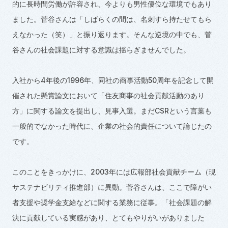
的に長時間労働が許容され、今よりも男性優位な環境でもあり
ました。菅谷さんは「しばらくの間は、名刺すら持たせてもら
えなかった（笑）」と振り返ります。そんな逆境の中でも、菅
谷さんの社会課題に対する意識は揺らぎませんでした。
入社から
4
年後の
1996
年、同社の商事活動
50
周年を記念して開
催された懸賞論文において「住友商事の社会貢献活動のあり
方」に関する論文を提出し、見事入選。まだ
CSR
という言葉も
一般的でなかった時代に、企業の社会的責任について論じたの
です。
このことをきっかけに、
2003
年には広報部社会貢献チーム（現
サステナビリティ推進部）に異動。菅谷さんは、ここで障がい
者支援や奨学金支給などに関する業務に従事。「社会課題の解
決に貢献している実感があり、とてもやりがいがありました