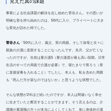
見えた真の課題
事業による社会課題の解決を志し始めた菅谷さん。その思いが
明確な形を持ち始めたのは、
50
代に入り、プライベートに大き
な変化が訪れた時でした。
菅谷さん
「
50
代に入り、義父、実の両親、そして叔母と次々に
親族の介護に直面することになったんです。先月、父が亡くな
ったのですが、生前は要介護
5
（要介護度が最も高い段階。日常
生活のすべての局面で介護が必要）で、寝たきりで胃ろう（胃
に直接栄養を入れること）でしたし、本人も、私を含めた周囲
も『死んだ方が楽なのではないか』と思うような状態でした。
そんな状態が
2
年ほど続いたのですが、本人は間違いなく幸せ
に生きていたと断言することができます。そう言えるのは、介
護職や看護職の方々が本当によくしてくれて、単に身体的介護