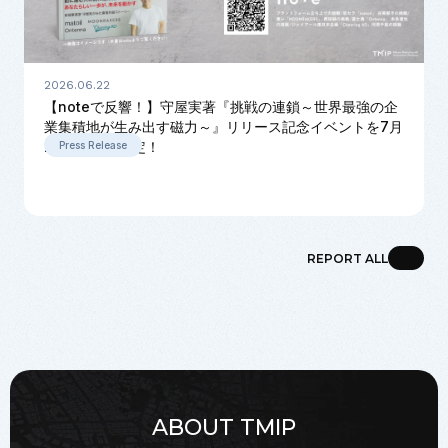
2026.06.22
【noteで反響！】守屋実著『挑戦の連鎖～世界最強の企
業集積地が生み出す磁力～』リリース記念イベントを7月
22日に開催決定！
Press Release
REPORT ALL
ABOUT TMIP