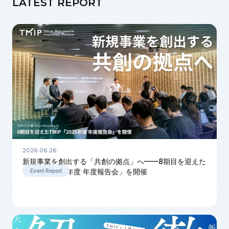
LATEST REPORT
2026.06.26
新規事業を創出する「共創の拠点」へ——8期目を迎えた
TMIP「2026年度 年度報告会」を開催
Event Report