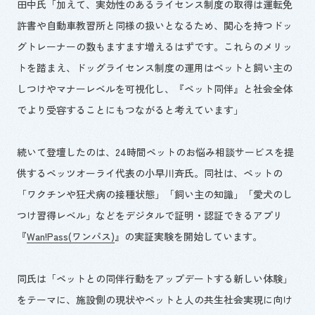
田中氏「加えて、実効性のあるライセンス制度の取得は運転免
許書や自動車教習所と同様の扱いとなるため、関心を持つドッ
グトレーナーの数もますます増えるはずです。これらのメリッ
トを踏まえ、ドッグライセンス制度の運用はペットと飼い主の
しつけやマナーレベルを可視化し、『ペット同伴』と社会全体
でより受容することにもつながると考えています」
続いて登壇したのは、24時間ペットのお悩み相談サービスを提
供するペッツオーライ代表の小早川斉氏。同社は、ペットの
「ワクチンや狂犬病の接種状態」「飼い主の知識」「愛犬のし
つけ習得レベル」などをデジタルで証明・認証できるアプリ
『
Wan!Pass(ワンパス)
』の実証実験を開始しています。
同氏は「ペットとの同伴行動をアップデートする新しい体験」
をテーマに、施設側の現状やペットと人の共生社会実現に向け