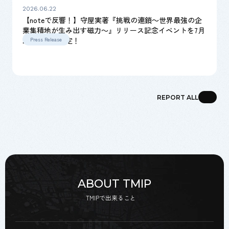
2026.06.22
【noteで反響！】守屋実著『挑戦の連鎖～世界最強の企
業集積地が生み出す磁力～』リリース記念イベントを7月
22日に開催決定！
Press Release
REPORT ALL
ABOUT TMIP
TMIPで出来ること