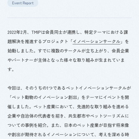
Event Report
2022年
2
月、
TMIP
は
会員同士が連携し、特定テーマにおける課
題解決を推進するプロジェクト「
イノベーションサークル
」を
始動しました。すでに
複数
のサークルが立ち上がり、会員企業
やパートナーが主体となった様々な取り組みが生まれていま
す。
今回は、そのうちの
1
つであるペットイノベーションサークルが
「ペット動物のイノベーション創出」をテーマにイベントを開
催しました。ペット産業において、先進的な取り組みを進める
企業や自治体の代表者を招き、共生都市やペットツーリズムに
ついての事例を紹介。また、日本のペット産業が目指す将来像
や創出が期待されるイノベーションについて、考えを深める時