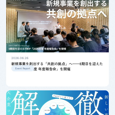
2026.06.26
新規事業を創出する「共創の拠点」へ——8期目を迎えた
TMIP「2026年度 年度報告会」を開催
Event Report