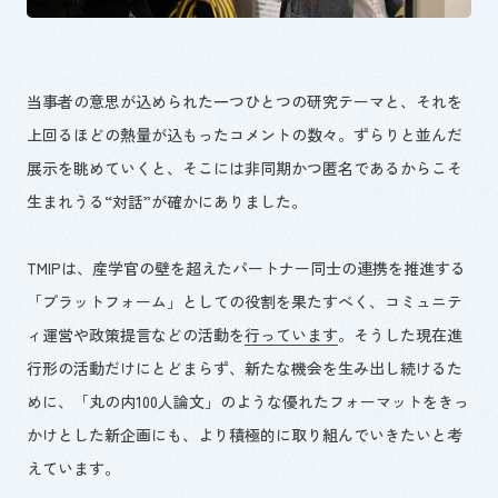
当事者の意思が込められた一つひとつの研究テーマと、それを
上回るほどの熱量が込もったコメントの数々。ずらりと並んだ
展示を眺めていくと、そこには非同期かつ匿名であるからこそ
生まれうる
“
対話
”
が確かにありました。
TMIPは、産学官の壁を超えたパートナー同士の連携を推進する
「プラットフォーム」としての役割を果たすべく、コミュニテ
ィ運営や政策提言などの活動を
行っています
。そうした現在進
行形の活動だけにとどまらず、新たな機会を生み出し続けるた
めに、「丸の内
100
人論文」のような優れたフォーマットをきっ
かけとした新企画にも、より積極的に取り組んでいきたいと考
えています。