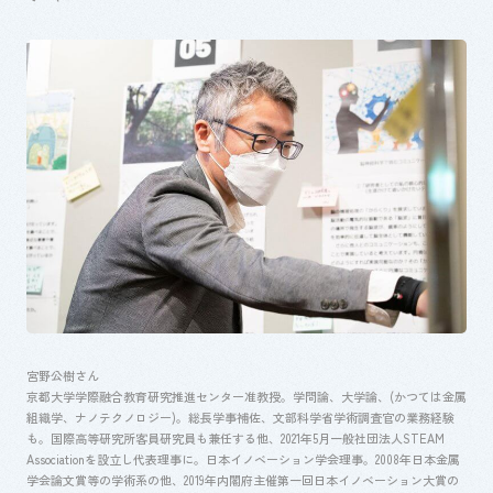
宮野公樹さん
京都大学学際融合教育研究推進センター准教授。学問論、大学論、
(
かつては金属
組織学、ナノテクノロジー
)
。総長学事補佐、文部科学省学術調査官の業務経験
も。国際高等研究所客員研究員も兼任する他、
2021
年
5
月一般社団法人
STEAM
Association
を設立し代表理事に。日本イノベーション学会理事。
2008
年日本金属
学会論文賞等の学術系の他、
2019
年内閣府主催第一回日本イノベーション大賞の