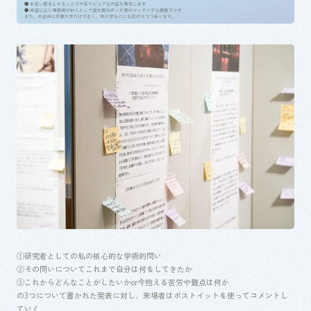
①研究者としての私の核心的な学術的問い
②その問いについてこれまで自分は何をしてきたか
③これからどんなことがしたいか
or
今抱える苦労や難点は何か
の
3
つについて書かれた発表に対し、来場者はポストイットを使ってコメントし
ていく