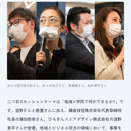
左から西川信太郎さん、佐々木裕子さん、徳重剛さん、粂井華子さん
二つ目のセッションテーマは「地域
×
学問で何ができるか
?
」で
す。宮野さんと徳重さんに加え、鎌倉投信株式会社代表取締役
社長の鎌田恭幸さん、ひろぎんエリアデザイン株式会社の淺野
晃平さんが登壇。地域とビジネス双方の領域において、事業を