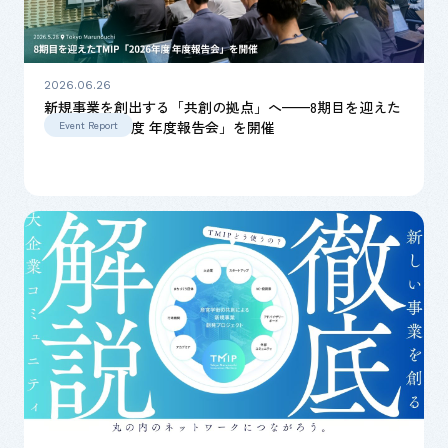
2026.06.26
新規事業を創出する「共創の拠点」へ——8期目を迎えた
TMIP「2026年度 年度報告会」を開催
Event Report