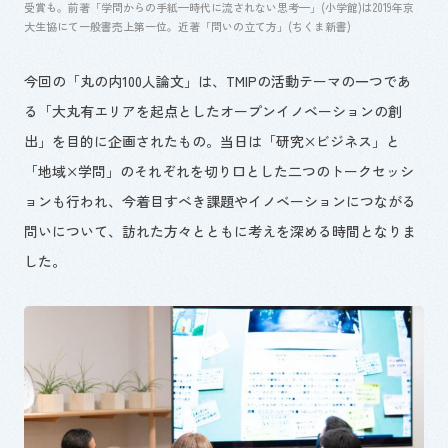
受賞も。前著「学問からの手紙
—
時代に流されない思考
—
」
(
小学館
)
は
2019
年京
大生協にて一般書売上第一位。近著「問いの立て方」
(
ちくま新書
)
今回の「丸の内
100
人論文」は、
TMIP
の活動テーマの一つであ
る「大丸有エリアを起点としたオープンイノベーションの創
出」を目的に企画されたもの。当日は「研究
×
ビジネス」と
「地域
×
学問」のそれぞれを切り口とした二つのトークセッシ
ョンも行われ、今着目すべき課題やイノベーションにつながる
問いについて、訪れた方々とともに考えを深める時間となりま
した。