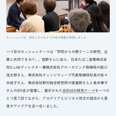
セッションには、両日ともにおよそ
30
名の観客が来場しました
一つ目のセッションテーマは「学問からの便り〜この研究、企
業と共同できる
!?
」。宮野さんに加え、日本たばこ産業株式会
社
D-LAB
ディレクター兼株式会社グローカリンク取締役の西川
信太郎さん、株式会社チェンジウェーブ代表取締役社長の佐々
木裕子さん、株式会社野村総合研究所の徳重剛さんと粂井華子
さんの計
5
名が登壇し、展示された
合計68の研究テーマ
を一つひ
とつ見て回りながら、アカデミアとビジネス双方の視点から意
見やアイデアを述べ合いました。