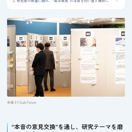
研究者の熱量に触れ、“産学連携”の本質を問い直す機会に
会場:
3×3Lab Future
“本音の意見交換
”
を通し、研究テーマを磨