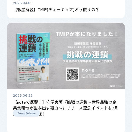
2026.04.01
【徹底解説】TMIP(ティーミップ)どう使うの？
2026.06.22
【noteで反響！】守屋実著『挑戦の連鎖～世界最強の企
業集積地が生み出す磁力～』リリース記念イベントを7月
22日に開催決定！
Press Release