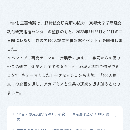
TMIPと三菱地所は、野村総合研究所の協力、京都大学学際融合
教育研究推進センターの監修のもと、
2022
年
3
月
22
日と
23
日の二
日間にわたり「丸の内
100
人論文開催記念イベント」を開催しま
した。
イベントでは研究テーマの一斉展示に加え、「学問からの便り
～この研究、企業と共同できる
!?
」と「地域
×
学問で何ができ
るか
?
」をテーマとしたトークセッションも実施。「
100
人論
文」の企画を通し、アカデミアと企業の連携を促す試みとなり
ました。
“本音の意見交換”を通し、研究テーマを磨き込む「100人論
文」