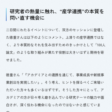
研究者の熱量に触れ、
“
産学連携
”
の本質を
問い直す機会に
二日間にわたるイベントについて、双方のセッションに登壇し
た徳重さんは以下のようにコメント。上滑りの産学連携ではな
く、より本質的なそれを生み出すためのきっかけとして「
100
人
論文」のような取り組みが果たす役割は大きいはずと期待を寄
せました。
徳重さん「『アカデミアとの連携を通じて、事業成長や新規事
業創出を実現したい』。そう考え、ヒントを探るべくご来場い
ただいた方々も多くいるはずです。そうした方々にとって、ア
カデミアの方が日々考え磨き込んでいる研究テーマの魅力や面
白さが、深く伝わる機会になったのではないかと感じていま