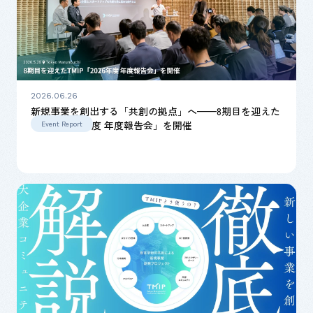
2026.06.26
新規事業を創出する「共創の拠点」へ——8期目を迎えた
TMIP「2026年度 年度報告会」を開催
Event Report