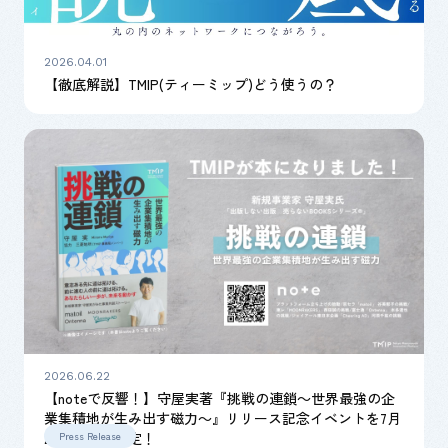
2026.04.01
【徹底解説】TMIP(ティーミップ)どう使うの？
2026.06.22
【noteで反響！】守屋実著『挑戦の連鎖～世界最強の企
業集積地が生み出す磁力～』リリース記念イベントを7月
22日に開催決定！
Press Release