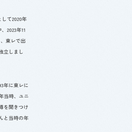
として
2020
年
中、
2023
年11
し、東レで出
独立しまし
93
年に東レに
年当時、ユニ
噂を聞きつけ
んと当時の年