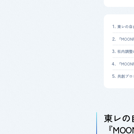
東レの自
『MOO
社内調整
『MOO
共創プロ
東レの
『
MOO