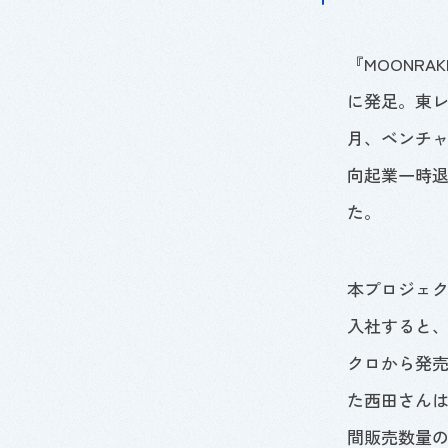
『
MOONRAK
に発足。東
月、ベンチ
向起業一時
た。
本プロジェ
入社すると
クロから発
た西田さん
間販売数量