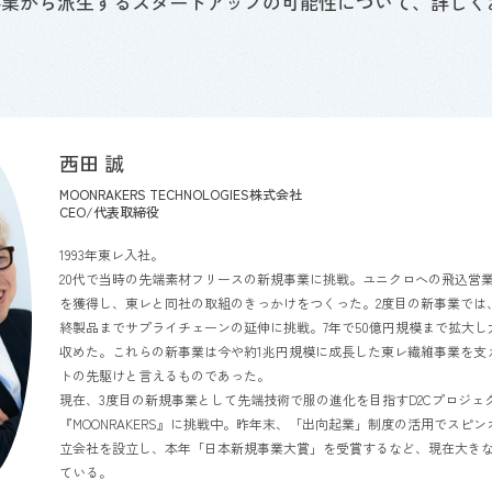
事業から派生するスタートアップの可能性について、詳しく
西田 誠
MOONRAKERS TECHNOLOGIES株式会社
CEO/代表取締役
1993年東レ入社。
20代で当時の先端素材フリースの新規事業に挑戦。ユニクロへの飛込営
を獲得し、東レと同社の取組のきっかけをつくった。
2
度目の新事業では
終製品までサプライチェーンの延伸に挑戦。
7
年で
50
億円規模まで拡大し
収めた。これらの新事業は今や約
1
兆円規模に成長した東レ繊維事業を支
トの先駆けと言えるものであった。
現在、
3
度目の新規事業として先端技術で服の進化を目指す
D2C
プロジェ
『
MOONRAKERS
』に挑戦中。昨年末、「出向起業」制度の活用でスピン
立会社を設立し、本年「日本新規事業大賞」を受賞するなど、現在大き
ている。