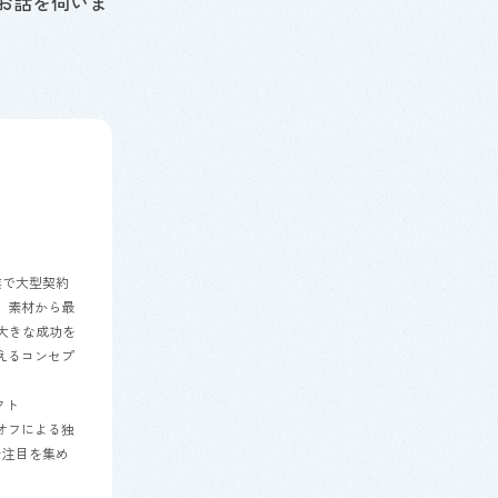
お話を伺いま
業で大型契約
、素材から最
大きな成功を
えるコンセプ
クト
オフによる独
な注目を集め