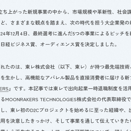
立ち上がった新規事業の中から、市場規模や革新性、社会
など、さまざまな観点を踏まえ、次の時代を担う大企業発の
024
年
12
月
4
日、最終選考に進んだ
5
つの事業によるピッチを
、日経ビジネス賞、オーディエンス賞を決定しました。
ばれたのは、東レ株式会社（以下、東レ）が持つ最先端技術
ンを生かし、高機能なアパレル製品を直接消費者に届ける新
ERS
』です。本記事では東レで出向起業一時退職制度を活
する
MOONRAKERS TECHNOLOGIES
株式会社の代表取締役
きし、東レ初の
D2C
プロジェクトを始めるに至った経緯や、
活用を決意したきっかけ、そして事業を通して伝えていきた