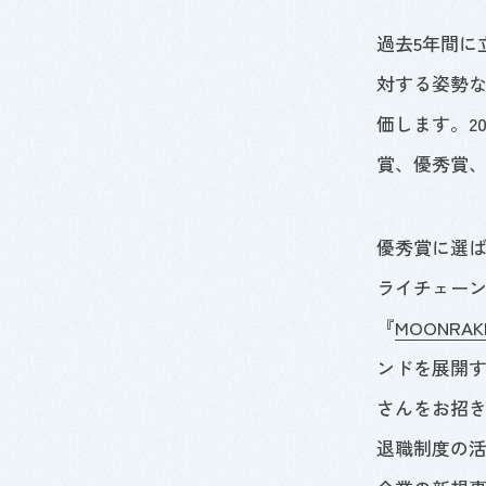
過去
5
年間に
対する姿勢
価します。
2
賞、優秀賞
優秀賞に選
ライチェー
『
MOONRAK
ンドを展開
さんをお招
退職制度の