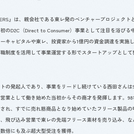
ERS
』は、親会社である東レ発のベンチャープロジェクト
レ初の
D2C
（
Direct to Consumer
）事業として注目を浴びる
ャーキャピタルや東レ、投資家から
1
億円の資金調達を実施
退職制度を活用して事業運営する形でスタートアップとして
クトの発起人であり、事業をリードし続けている西田さんは
、営業として働き始めた当初からその商才を発揮します。
98
売され、すでに売れ筋商品となり始めていたフリース製品の
は、飛び込み営業で東レの先端フリース素材を売り込み、な
の数倍にも及ぶ超大型受注を獲得。