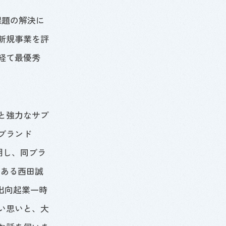
課題の解決に
新規事業を評
経て最優秀
と強力なサプ
ブランド
用し、同ブラ
である西田誠
出向起業一時
い思いと、大