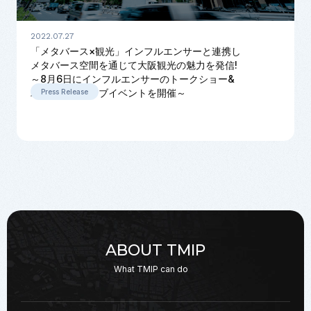
2022.07.27
「メタバース×観光」インフルエンサーと連携し
メタバース空間を通じて大阪観光の魅力を発信!
～8月6日にインフルエンサーのトークショー&
バーチャルライブイベントを開催～
Press Release
ABOUT TMIP
What TMIP can do