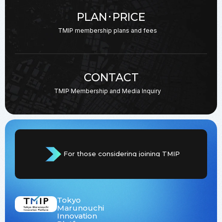
PLAN･PRICE
TMIP membership plans
and fees
CONTACT
TMIP Membership and
Media Inquiry
For those considering joining TMIP
Tokyo
Marunouchi
Innovation