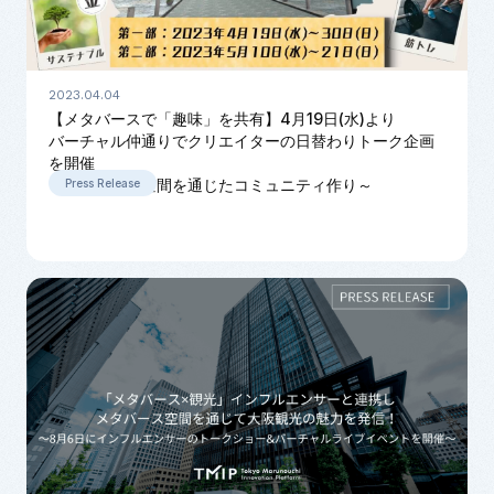
2023.04.04
【メタバースで「趣味」を共有】4月19日(水)より
バーチャル仲通りでクリエイターの日替わりトーク企画
を開催
～バーチャル空間を通じたコミュニティ作り～
Press Release