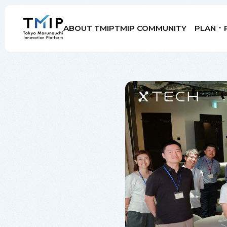
ABOUT TMIP
TMIP COMMUNITY
PLAN ･ 
Members
Partners
Mentors
Advisory Board