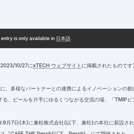
s entry is only available in
日本語
.
23/10/27に
xTECH ウェブサイト
に掲載されたものです
台に、多様なパートナーとの連携によるイノベーションの創
催する、ビールを片手にゆるくつながる交流の場、「TMIP
3年9月7日(木)に兼松株式会社(以下、兼松)の本社に新設さ
『CAFE THE Perch(以下、Perch)』にて開催された。