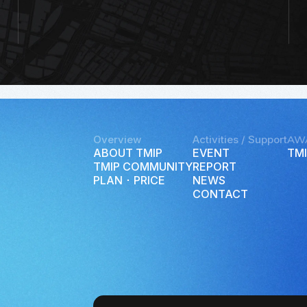
Overview
Activities / Support
AW
ABOUT TMIP
EVENT
TMI
TMIP COMMUNITY
REPORT
PLAN ･ PRICE
NEWS
CONTACT