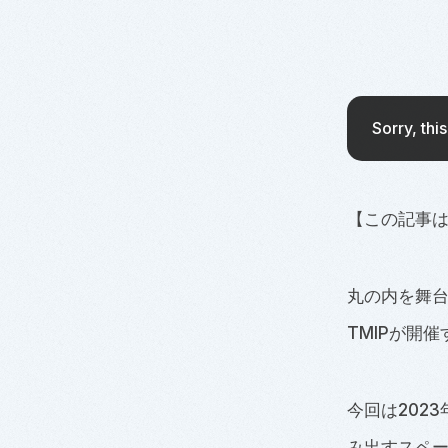
Sorry, thi
【この記事は20
丸の内を舞
TMIPが開
今回は202
み出すスペース