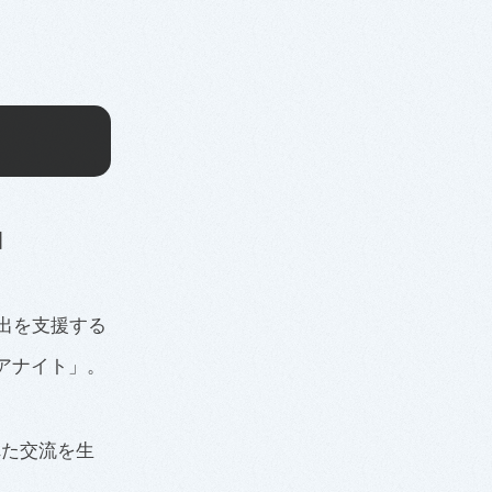
】
出を支援する
ビアナイト」。
れた交流を生