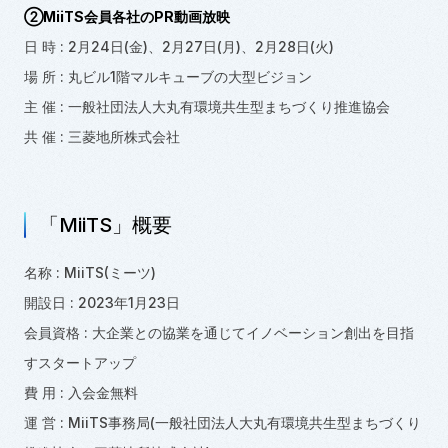
②MiiTS会員各社のPR動画放映
日 時 : 2月24日(金)、2月27日(月)、2月28日(火)
場 所 : 丸ビル1階マルキューブの大型ビジョン
主 催 : 一般社団法人大丸有環境共生型まちづくり推進協会
共 催 : 三菱地所株式会社
「MiiTS」概要
名称 : MiiTS(ミーツ)
開設日 : 2023年1月23日
会員資格 : 大企業との協業を通じてイノベーション創出を目指
すスタートアップ
費 用 : 入会金無料
運 営 : MiiTS事務局(一般社団法人大丸有環境共生型まちづくり