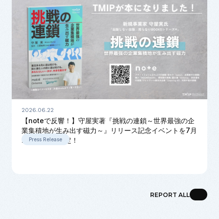
2026.06.22
【noteで反響！】守屋実著『挑戦の連鎖～世界最強の企
業集積地が生み出す磁力～』リリース記念イベントを7月
22日に開催決定！
Press Release
REPORT ALL