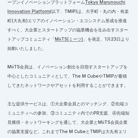
ープンイノベーションプラットフォーム
Tokyo Marunouchi
Innovation Platform
(以下、TMIP)は、大手町・丸の内・有楽
町(大丸有)エリアのイノベーション・エコシステム形成を推進
すべく、大企業とスタートアップの協業機会を生み出すスター
トアップコミュニティ「
MiiTS(ミーツ)
」を発足、1月23日より
始動いたしました。
MiiTS会員は、イノベーション創出を目指すスタートアップを
中心としたコミュニティとして、The M CubeやTMIPが蓄積
してきたネットワークやアセットを利用することができます。
主な提供サービスは、①大企業会員とのマッチング、②先端コ
ミュニティへの参加、③コミュニティ内でのPR支援、④先端知
見獲得・ネットワーキングを通して、大企業とMiiTS会員企業
の協業支援など。これまでThe M CubeとTMIPは大丸有エリ