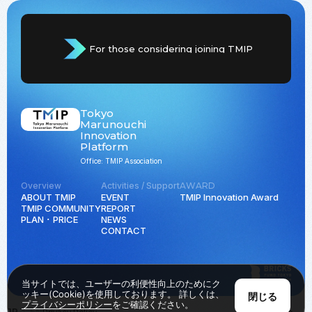
For those considering joining TMIP
Tokyo
Marunouchi
Innovation
Platform
Office: TMIP Association
Overview
Activities / Support
AWARD
ABOUT TMIP
EVENT
TMIP Innovation Award
TMIP COMMUNITY
REPORT
PLAN ･ PRICE
NEWS
CONTACT
当サイトでは、ユーザーの利便性向上のためにク
ッキー(Cookie)を使用しております。 詳しくは、
閉じる
プライバシーポリシー
をご確認ください。
JP
EN