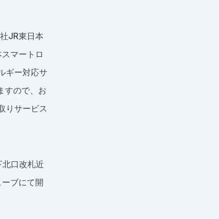
社JR東日本
本スマートロ
ルギー対応サ
しますので、お
取りサービス
下北口改札近
ューブにて開