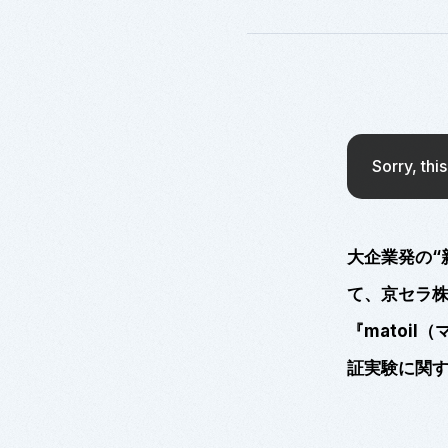
Sorry, thi
大企業発の“
て、京セラ
『
matoil
（
証実験に関