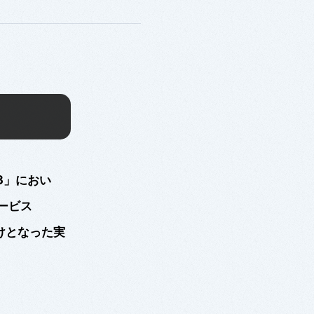
3
」におい
ービス
けとなった
実