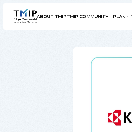
ABOUT TMIP
TMIP COMMUNITY
PLAN ･ 
Members
Partners
Mentors
Advisory Board