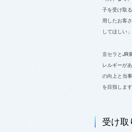
子を受け取
用したお客
してほしい
京セラとJR
レルギーが
の向上と当
を目指しま
受け取