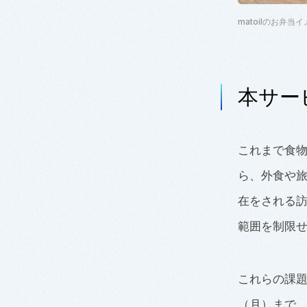
matoilのお弁当
本サー
これまで食
ら、外食や
在をされる
範囲を制限
これらの課題を
（月）まで