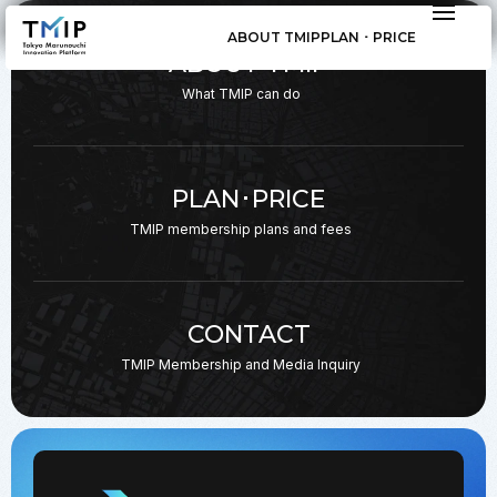
ABOUT TMIP
PLAN ･ PRICE
ABOUT TMIP
What TMIP can do
PLAN･PRICE
TMIP membership plans
and fees
CONTACT
TMIP Membership and
Media Inquiry