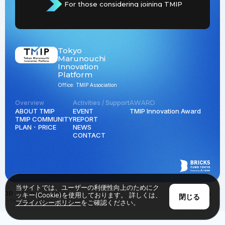
For those considering joining TMIP
Tokyo
Marunouchi
Innovation
Platform
Office: TMIP Association
Overview
Activities / Support
AWARD
ABOUT TMIP
EVENT
TMIP Innovation Award
TMIP COMMUNITY
REPORT
PLAN ･ PRICE
NEWS
CONTACT
当サイトでは、ユーザーの利便性向上のためにク
JP
EN
Privacy Policy
Back to Top
ッキー(Cookie)を使用しております。 詳しくは、
閉じる
© Tokyo Marunouchi Innovation Platform all rights reserved.
プライバシーポリシー
をご確認ください。