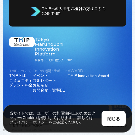
TMIPへの入会をご検討の方はこちら
JOIN TMIP
Tokyo
Marunouchi
Innovation
Platform
事務局 : 一般社団法人 TMIP
TMIPについて
TMIPの活動･サポート
AWARD
TMIPとは
イベント
TMIP Innovation Award
コミュニティ
共創レポート
プラン・料金
お知らせ
お問合せ・資料DL
当サイトでは、ユーザーの利便性向上のためにク
ッキー(Cookie)を使用しております。 詳しくは、
閉じる
プライバシーポリシー
をご確認ください。
JP
EN
Privacy Policy
Back to Top
© Tokyo Marunouchi Innovation Platform all rights reserved.