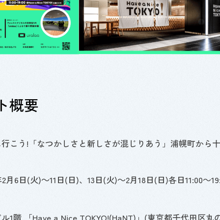
ト概要
十勝に行こう!「なつかしさと新しさが混じりあう」浦幌町から
年
2
月
6
日(火)～
11
日(日)、
13
日(火)～
2
月
18
日(日)各日
11:00
～
19
ビル
1
階 「
Have a Nice TOKYO!(HaNT)
」(東京都千代田区丸