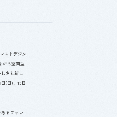
ォレストデジタ
ながら空間型
かしさと新し
1
日(日)、
13
日
であるフォレ