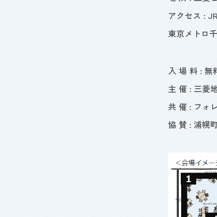
アクセス :
J
東京メトロ
入 場 料 : 
主 催 : 三
共 催 : 
協 賛 : 浦幌