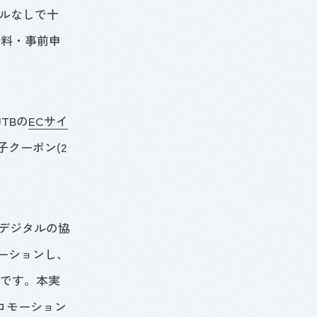
ルなしで十
無料・事前申
JTB
の
ECサイ
子クーポン(
2
デジタルの協
ーションし、
です。本実
ロモーション