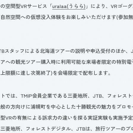
ルの空間型
VR
サービス「
uralaa(うらら)
」により、
VR
ゴーグ
自然空間への仮想没入体験をお楽しみいただけます(参加
TB
スタッフによる北海道ツアーの説明や申込受付のほか、
アへの観光ツアー購入時に利用可能な来場者限定の特別電
上限額に達し次第終了)を会場限定で配布します。
ントでは、
TMIP
会員企業である三菱地所、
JTB
、フォレスト
一般の方向けに浦幌町を中心とした十勝観光の魅力をプロモ
間型
VR
の有無による訴求力の違いを探る実証実験も実施予定
、三菱地所、フォレストデジタル、
JTB
は、旅行ツアーのプ