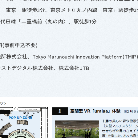
R
「東京」駅徒歩
3
分、東京メトロ丸ノ内線「東京」駅徒歩
3
千代田線「二重橋前〈丸の内〉」駅徒歩
1
分
無料(事前申込不要)
菱地所株式会社、
Tokyo Marunouchi Innovation Platform
(
TMIP
フォレストデジタル株式会社、株式会社
JTB
町