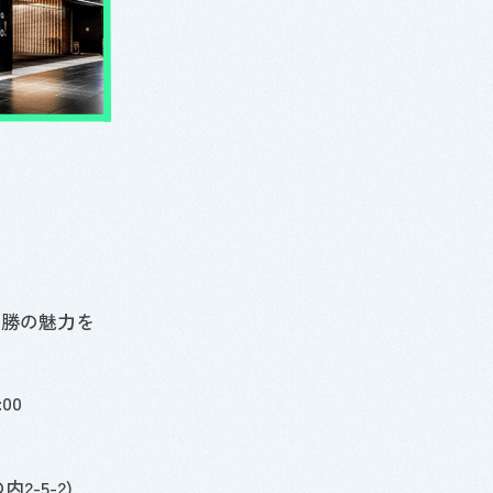
十勝の魅力を
:00
の内
2-5-2
)