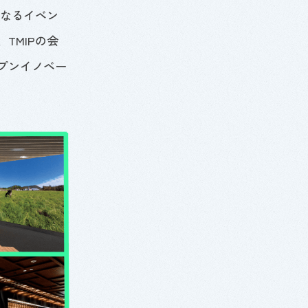
なるイベン
、
TMIP
の会
プンイノベー