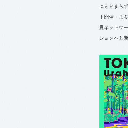
にとどまら
ト開催・ま
員ネットワ
ションへと