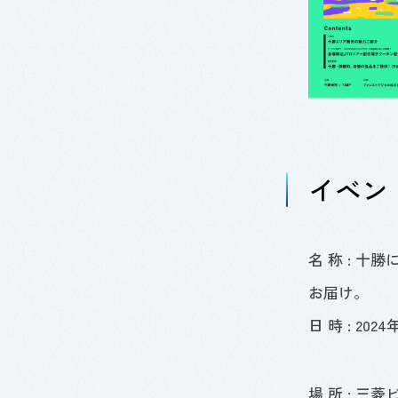
イベン
名 称 : 
お届け。
日 時 :
2024
場 所 : 三菱