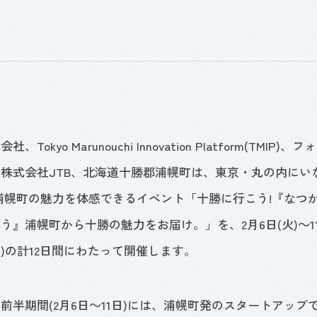
式会社、
Tokyo Marunouchi Innovation Platform
(
TMIP
)、フ
、株式会社
JTB
、北海道十勝郡浦幌町は、東京・丸の内にい
浦幌町の魅力を体感できるイベント「十勝に行こう!『なつ
あう』浦幌町から十勝の魅力をお届け。」を、
2
月
6
日(火)～
1
日)の計
12
日間にわたって開催します。
前半期間(
2
月
6
日～
11
日)には、浦幌町発のスタートアップ