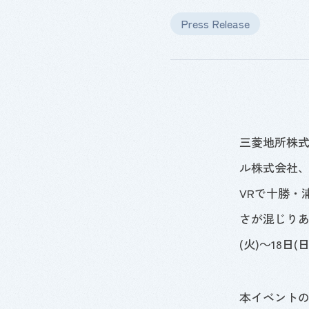
Press Release
三菱地所株
ル株式会社
VR
で十勝・
さが混じり
(火)～
18
日(
本イベントの