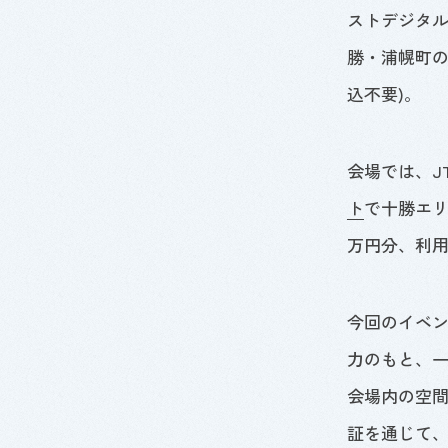
ストデジタ
勝・浦幌町の
込不要)。
会場では、
J
ト
で十勝エリ
万円分、利用
今回のイベ
力のもと、
会場内の空
証を通じて