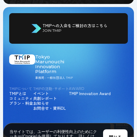
TMIPへの入会をご検討の方はこちら
JOIN TMIP
Tokyo
Marunouchi
Innovation
Platform
事務局 : 一般社団法人 TMIP
TMIPについて
TMIPの活動･サポート
AWARD
TMIPとは
イベント
TMIP Innovation Award
コミュニティ
共創レポート
プラン・料金
お知らせ
お問合せ・資料DL
当サイトでは、ユーザーの利便性向上のためにク
ッキー(Cookie)を使用しております。 詳しくは、