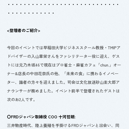
・・・・・・・・・・・・・・・・・・・・・・・・・・・・
・・・・・・・・・・・・
<登壇者のご紹介>
今回のイベントでは早稲田大学ビジネススクール教授・
TMIP
ア
ドバイザーの入山章栄さんをファシリテーター役に迎え、ゲス
トには元乃木坂
46
で現在はプロ雀士・麻雀カフェ「
chun.
」オー
ナー&店長の中田花奈氏の他、「未来の食」に携わるイノベー
ター、識者の方々を迎えました。司会は文化放送砂山圭大郎ア
ナウンサーが務めました。イベント前半で登壇されたゲストは
次のお2人です。
〇
FRD
ジャパン取締役
COO
十河哲朗:
三井物産時代、陸上養殖を手掛ける
FRD
ジャパンと出会い、同