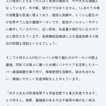
人口増加にともなうたんぱく質源の確保は、今や大きな課題と
なっています。牛や豚、鶏だけではありません。1人あたりの魚
の消費量も急速に増えており、値段も高騰中。とくに心配なの
が世界中で人気の養殖サーモンです。産地がノルウェーやチリ
に集中しているだけに、近い将来、生産量が頭打ちになるので
はと懸念されています。長距離航空輸送による温室効果ガス排
出の問題も深刻といえるでしょう。
そこで十河さんら
FRD
ジャパンが取り組むのがサーモンの陸上
養殖。同社では陸上に置いた水槽にバクテリアを活用したスー
パー濾過装置を取り付け、環境管理を自動化。排水を出さな
い、環境にやさしい生産体制をととのえています。
「水さえあれば砂漠地帯でも宇宙空間でも魚が生産できます」
と十河さん。実際、養殖場があるのは千葉県や海のない埼玉