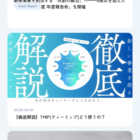
新規事業を創出する「共創の拠点」へ——8期目を迎えた
TMIP「2026年度 年度報告会」を開催
Event Report
2026.04.01
【徹底解説】TMIP(ティーミップ)どう使うの？