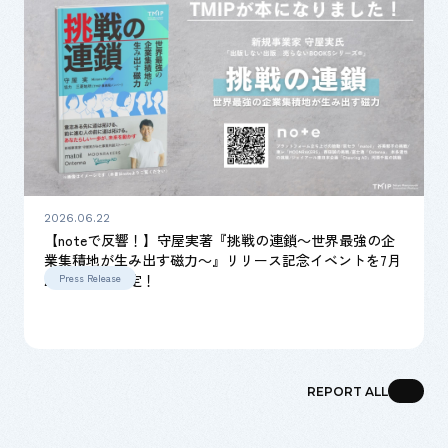
2026.06.22
【noteで反響！】守屋実著『挑戦の連鎖～世界最強の企
業集積地が生み出す磁力～』リリース記念イベントを7月
22日に開催決定！
Press Release
REPORT ALL