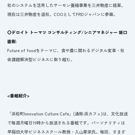
社のシステムを活用したサーモン養殖事業を三井物産に提案。
現在は三井物産を退社。
COO
として
FRD
ジャパンに参画。
〇デロイト トーマツ コンサルティング/シニアマネジャー 坂口
直樹:
Future of food
をテーマに、食や農に関わるデジタル変革・社
会課題解決型ビジネスに取り組む。
<番組紹介
>
「浜松町
Innovation Culture Cafe
」(通称:浜カフェ)は、文化放送
で毎週月曜日
19
時から放送される番組です。パーソナリティは
早稲田大学ビジネススクール教授・入山章栄氏。毎回、さまざ