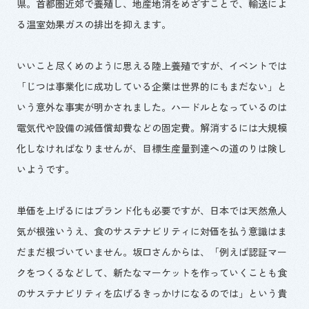
県。首都圏近郊で養殖し、地産地消をめざすことで、輸送によ
る温室効果ガスの排出を抑えます。
いいこと尽くめのように思える陸上養殖ですが、イベントでは
「じつは事業化に成功している企業は世界的にもまだない」と
いう意外な事実が明かされました。ハードルとなっているのは
電気代や設備の減価償却費などの固定費。解消するには大規模
化しなければなりませんが、目標生産量到達への道のりは険し
いようです。
単価を上げるにはブランド化も必要ですが、日本では天然魚人
気が根強いうえ、食のサステナビリティに対価を払う意識はま
だまだ根づいていません。坂口さんからは、「例えば認証マー
クをつくるなどして、新たなマーケットを作っていくことも食
のサステナビリティを広げるきっかけになるのでは」という貴