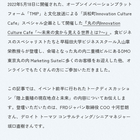
2022
年
5
月
18
日に開催された、オープンイノベーションプラット
フォーム「
TMIP
」と文化放送による「浜松町
Innovation Culture
Cafe
」スペシャル企画として開催した
『丸の内Innovation
Culture Cafe「～未来の食から見える世界とは?～』
。食ビジネ
スのスペシャリストたちと早稲田大学ビジネススクール入山章
栄教授らが登壇し、会場となった丸の内二重橋ビルにある
DMO
東京丸の内
Marketing Suite
に多くのお客様をお迎えした他、オ
ンラインでもたくさんの方にご参加いただきました。
この記事では、イベント前半に行われたトークディスカッショ
ン「陸上養殖の現在地点と未来」の内容についてお伝えしま
す。登壇いただいたのは、
FRD
ジャパン取締役
COO
十河哲朗
さん、デロイト トーマツ コンサルティング/シニアマネジャー
坂口直樹さんです。