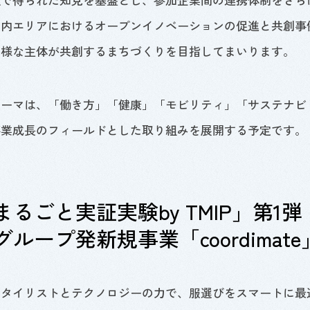
の内エリアにおけるオープンイノベーションの促進と共創事
多様な主体が共創するまちづくりを目指してまいります。
テーマは、「働き方」「健康」「モビリティ」「サステナビ
事業成長のフィールドとした取り組みを展開する予定です。
るごと実証実験by TMIP」第1弾
ループ発新規事業「coordimate
スタイリストとテクノロジーの力で、服選びをスマートに最