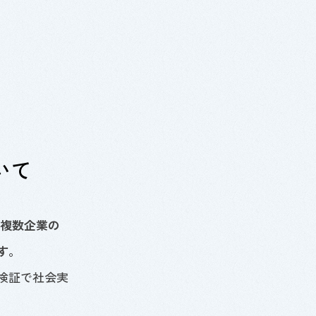
いて
、複数企業の
す。
検証で社会実