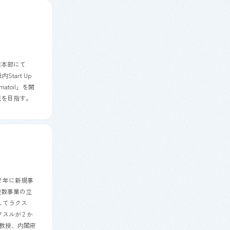
業本部にて
社内
Start Up
matoil
」を開
現を目指す。
2
年に新規事
複数事業の立
してラクス
クスルが
2
か
教授、内閣府