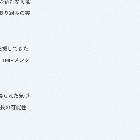
の新たな可能
取り組みの実
支援してきた
、
TMIP
メンタ
得られた気づ
長の可能性