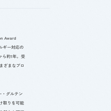
on Award
ルギー対応の
から約
1
年。受
まざまなプロ
ー・グルテン
け取りを可能