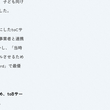
、子ども向け
した。
にした
toC
サ
事業者と連携
かし、「当時
ルさせるため
ard
」で最優
め、
toB
サー
。