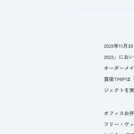
2023年
11
月
30
2023
」におい
オーダーメ
賞後
TMIP
は
ジェクトを
オフィスお
フリー・ヴ