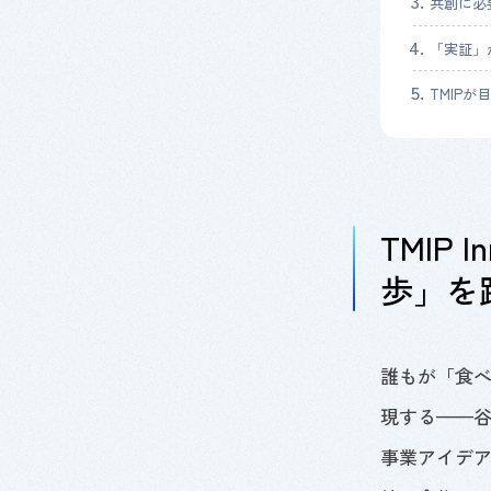
共創に必
「実証」
TMIP
TMIP 
歩」を
誰もが「食
現する
——
事業アイデ