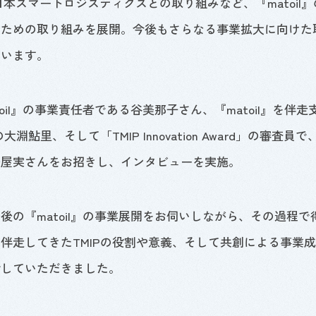
日本スマートロジスティクスとの取り組みなど、『
matoil
』
るための取り組みを展開。今後もさらなる事業拡大に向けた
ています。
il
』の事業責任者である谷美那子さん、『
matoil
』を伴走
局の大淵鮎里、そして「
TMIP Innovation Award
」の審査員で
守屋実さんをお招きし、インタビューを実施。
賞後の『
matoil
』の事業展開をお伺いしながら、その過程で
業伴走してきた
TMIP
の役割や意義、そして共創による事業成
話していただきました。