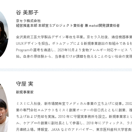
谷 美那子
京セラ株式会社
経営推進本部 本部室 Sプロジェクト責任者 兼 matoil開発課責任者
金沢美術工芸大学製品デザイン専攻を卒業。京セラ入社後、通信機器事
UIUX
デザインを担当。ボトムアップによる新規事業創出の取組みである
Program
の選考を通過し、
2021
年
10
月より食物アレルギー対応サービス「
始。自身の原体験から、当事者だけが課題を抱えることのない社会の実
守屋 実
新規事業家
ミスミに入社後、新市場開発室でメディカル事業の立ち上げに従事。
200
業の専門会社エムアウトをミスミ創業オーナーの田口氏とともに創業、
ち上げおよび売却を実施。
2010
年に守屋実事務所を設立。新規事業家と
ル、ケアプロの創業に副社長として参画し、
2018
年にブティックス、ラ
月連続上場。博報堂、
JAXA
などのアドバイザー、東京医科歯科大学客員