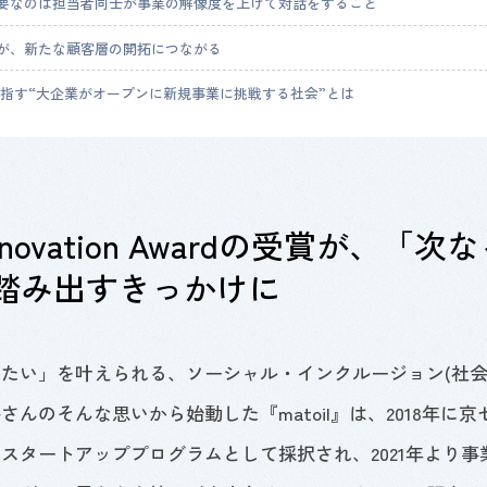
要なのは担当者同士が事業の解像度を上げて対話をすること
が、新たな顧客層の開拓につながる
が目指す“大企業がオープンに新規事業に挑戦する社会”とは
Innovation Awardの受賞が、「次
踏み出すきっかけに
べたい」を叶えられる、ソーシャル・インクルージョン
(
社
谷さんのそんな思いから始動した『
matoil
』は、2018年に
アスタートアッププログラムとして採択され、
2021
年より事