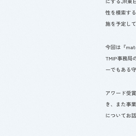
にする
JR
東
性を模索す
施を予定し
今回は『
mato
TMIP事務
ーでもある
アワード受
き、また事
についてお