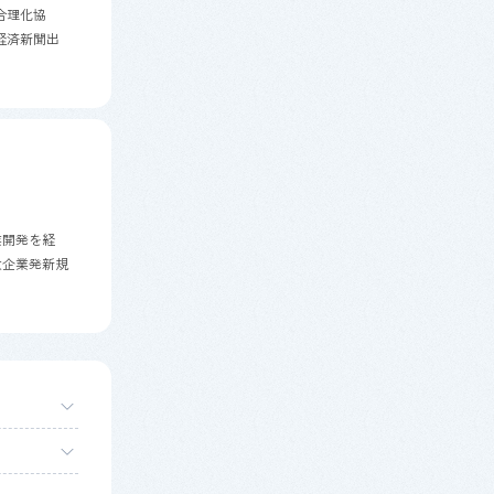
合理化協
経済新聞出
業開発を経
大企業発新規