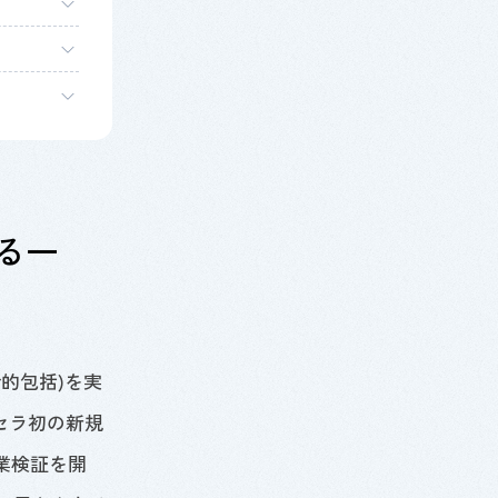
なる一
会的包括
)
を実
京セラ初の新規
業検証を開