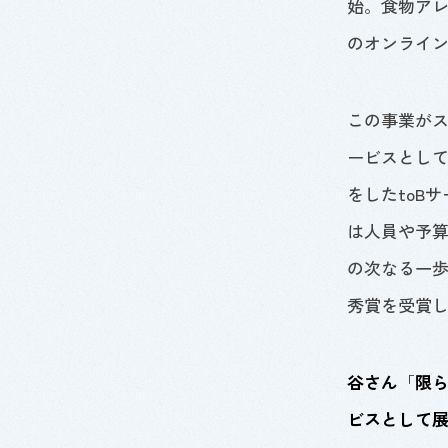
始。食物ア
のオンライ
この事業が
ービスとし
をした
toB
サ
は人員や予
の次なる一
秀賞を受賞
谷さん
「
限
ビスとして