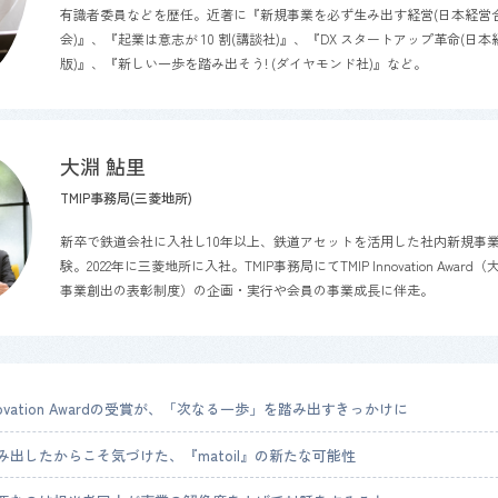
有識者委員などを歴任。近著に『新規事業を必ず生み出す経営
(
日本経営
会
)
』、『起業は意志が
10
割
(
講談社
)
』、『
DX
スタートアップ革命
(
日本
版
)
』、『新しい一歩を踏み出そう
! (
ダイヤモンド社
)
』など。
大淵 鮎里
TMIP事務局(三菱地所)
新卒で鉄道会社に入社し10年以上、鉄道アセットを活用した社内新規事
験。2022年に三菱地所に入社。
TMIP
事務局にて
TMIP Innovation Award
（
事業創出の表彰制度）の企画・実行や会員の事業成長に伴走。
Innovation Awardの受賞が、「次なる一歩」を踏み出すきっかけに
み出したからこそ気づけた、『matoil』の新たな可能性