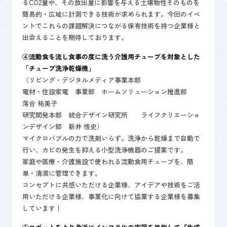
るCO2量や、その放出量に影響を与える土壌物性そのものを
簡易的・広域に計測できる技術が求められます。今回のイベ
ントでこれらの課題解決につながる保有技術を持つ企業様と
出会えることを期待しております。
④流動食を流し食事の度に洗う介護用チューブを対象とした
「チューブ洗浄乾燥機」
（リビング・デジタルメディア事業本部
電材・住設家電 事業部 ホームソリューション推進部
落合 祐美子
研究開発本部 統合デザイン研究所 ライフクリエーショ
ンデザイン部 新井 悟史）
マイクロバブルの力で洗剤いらず。洗浄から乾燥まで自動で
行い、カビの発生を抑える小型洗浄機器のご提案です。
家庭や医療・介護施設で使われる流動食用チューブを、簡
単・清潔に管理できます。
コンセプトに共感いただける企業様、アイデアや技術をご活
用いただける企業様、事業化に向けて協業する企業様を募集
しています！