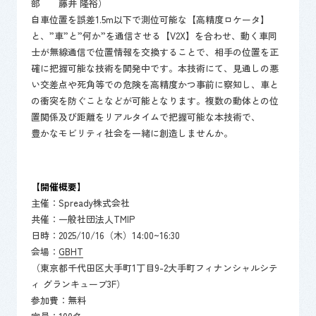
部 藤井 隆裕）
自車位置を誤差1.5m以下で測位可能な【高精度ロケータ】
と、”車”と”何か”を通信させる【V2X】を合わせ、動く車同
士が無線通信で位置情報を交換することで、相手の位置を正
確に把握可能な技術を開発中です。本技術にて、見通しの悪
い交差点や死角等での危険を高精度かつ事前に察知し、車と
の衝突を防ぐことなどが可能となります。複数の動体との位
置関係及び距離をリアルタイムで把握可能な本技術で、
豊かなモビリティ社会を一緒に創造しませんか。
【開催概要】
主催：Spready株式会社
共催：一般社団法人TMIP
日時：2025/10/16（木）14:00~16:30
会場：
GBHT
（東京都千代田区大手町1丁目9-2大手町フィナンシャルシテ
ィ グランキューブ3F）
参加費：無料