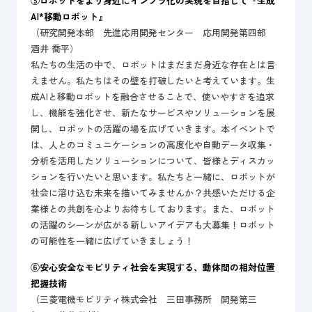
⑤ロボットをより身近にインフラ化の実現を目指して『生成
AI*移動ロボット』
（研究開発本部 先進応用開発センター 応用開発第四部
酒井 喬平）
私たちの生活の中で、ロボットはまだまだ身近な存在とは言
えません。私たちはその壁を打破したいと考えています。生
成AIと移動ロボットを融合させることで、使いやすさを追求
し、機能を強化させ、新たなサービスやソリューションを展
開し、ロボットの活躍の場を広げていきます。本イベントで
は、人とのコミュニケーションの高度化や自動データ収集・
分析を活用したソリューションについて、皆様とディスカッ
ションを行いたいと思います。私たちと一緒に、ロボットが
社会に溶け込む未来を描いてみませんか？共感いただける企
業様との共創を心よりお待ちしております。また、ロボット
の活躍のシーンが広がる新しいアイデアも大募集！ロボット
の可能性を一緒に広げていきましょう！
⑥安心安全なモビリティ社会を実現する、動体間の相対位置
把握技術
（三菱電機モビリティ株式会社 三田事務所 開発第三