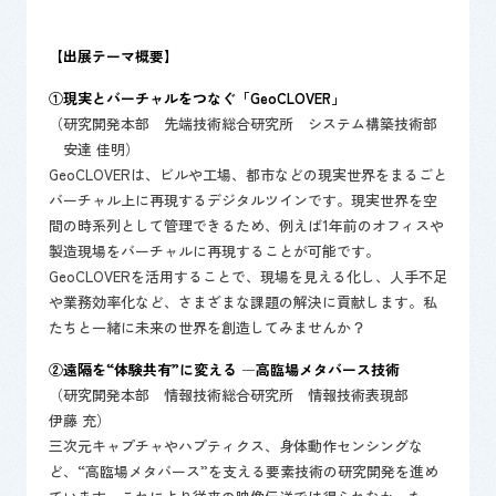
【出展テーマ概要】
①現実とバーチャルをつなぐ「GeoCLOVER」
（研究開発本部 先端技術総合研究所 システム構築技術部
安達 佳明）
GeoCLOVERは、ビルや工場、都市などの現実世界をまるごと
バーチャル上に再現するデジタルツインです。現実世界を空
間の時系列として管理できるため、例えば1年前のオフィスや
製造現場をバーチャルに再現することが可能です。
GeoCLOVERを活用することで、現場を見える化し、人手不足
や業務効率化など、さまざまな課題の解決に貢献します。私
たちと一緒に未来の世界を創造してみませんか？
②遠隔を“体験共有”に変える ―高臨場メタバース技術
（研究開発本部 情報技術総合研究所 情報技術表現部
伊藤 充）
三次元キャプチャやハプティクス、身体動作センシングな
ど、“高臨場メタバース”を支える要素技術の研究開発を進め