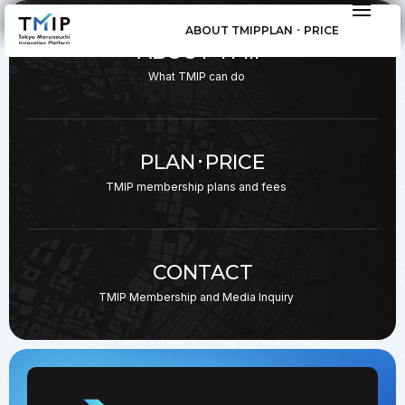
ABOUT TMIP
PLAN ･ PRICE
ABOUT TMIP
What TMIP can do
PLAN･PRICE
TMIP membership plans
and fees
CONTACT
TMIP Membership and
Media Inquiry