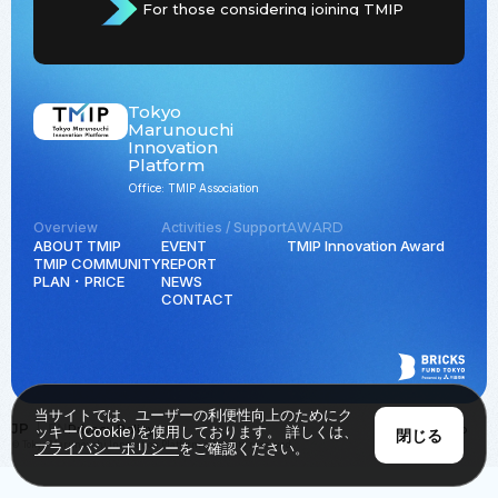
For those considering joining TMIP
Tokyo
Marunouchi
Innovation
Platform
Office: TMIP Association
Overview
Activities / Support
AWARD
ABOUT TMIP
EVENT
TMIP Innovation Award
TMIP COMMUNITY
REPORT
PLAN ･ PRICE
NEWS
CONTACT
当サイトでは、ユーザーの利便性向上のためにク
JP
EN
Privacy Policy
Back to Top
ッキー(Cookie)を使用しております。 詳しくは、
閉じる
© Tokyo Marunouchi Innovation Platform all rights reserved.
プライバシーポリシー
をご確認ください。