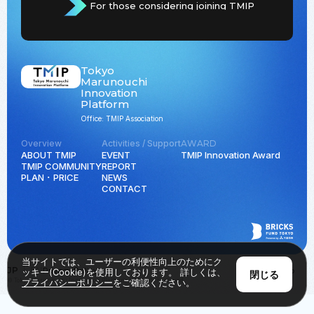
For those considering joining TMIP
Tokyo
Marunouchi
Innovation
Platform
Office: TMIP Association
Overview
Activities / Support
AWARD
ABOUT TMIP
EVENT
TMIP Innovation Award
TMIP COMMUNITY
REPORT
PLAN ･ PRICE
NEWS
CONTACT
当サイトでは、ユーザーの利便性向上のためにク
JP
EN
Privacy Policy
Back to Top
ッキー(Cookie)を使用しております。 詳しくは、
閉じる
© Tokyo Marunouchi Innovation Platform all rights reserved.
プライバシーポリシー
をご確認ください。