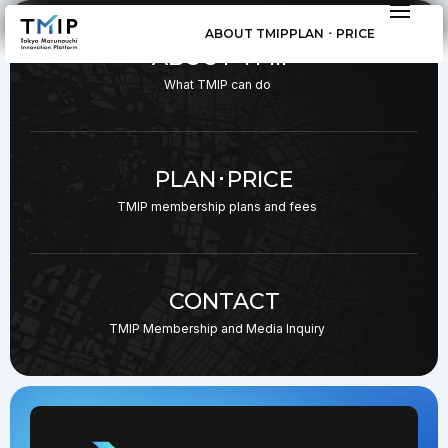
ABOUT TMIP
PLAN ･ PRICE
ABOUT TMIP
What TMIP can do
PLAN･PRICE
TMIP membership plans
and fees
CONTACT
TMIP Membership and
Media Inquiry