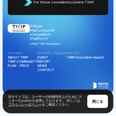
For those considering joining TMIP
Tokyo
Marunouchi
Innovation
Platform
Office: TMIP Association
Overview
Activities / Support
AWARD
ABOUT TMIP
EVENT
TMIP Innovation Award
TMIP COMMUNITY
REPORT
PLAN ･ PRICE
NEWS
CONTACT
当サイトでは、ユーザーの利便性向上のためにク
JP
EN
Privacy Policy
Back to Top
ッキー(Cookie)を使用しております。 詳しくは、
閉じる
© Tokyo Marunouchi Innovation Platform all rights reserved.
プライバシーポリシー
をご確認ください。