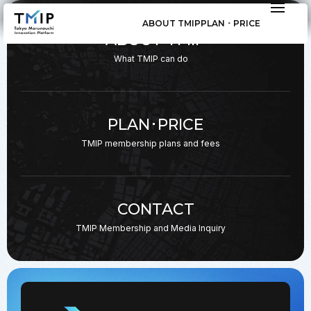
ABOUT TMIP
PLAN ･ PRICE
ABOUT TMIP
What TMIP can do
PLAN･PRICE
TMIP membership plans
and fees
CONTACT
TMIP Membership and
Media Inquiry