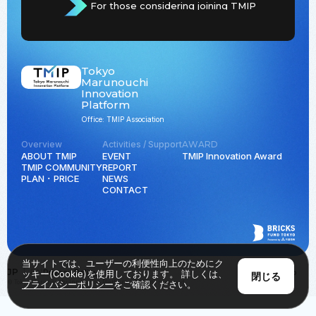
For those considering joining TMIP
Tokyo
Marunouchi
Innovation
Platform
Office: TMIP Association
Overview
Activities / Support
AWARD
ABOUT TMIP
EVENT
TMIP Innovation Award
TMIP COMMUNITY
REPORT
PLAN ･ PRICE
NEWS
CONTACT
当サイトでは、ユーザーの利便性向上のためにク
JP
EN
Privacy Policy
Back to Top
ッキー(Cookie)を使用しております。 詳しくは、
閉じる
© Tokyo Marunouchi Innovation Platform all rights reserved.
プライバシーポリシー
をご確認ください。