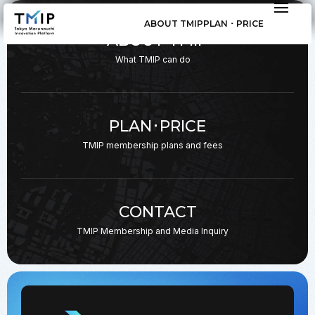
ABOUT TMIP
PLAN ･ PRICE
ABOUT TMIP
What TMIP can do
PLAN･PRICE
TMIP membership plans
and fees
CONTACT
TMIP Membership and
Media Inquiry