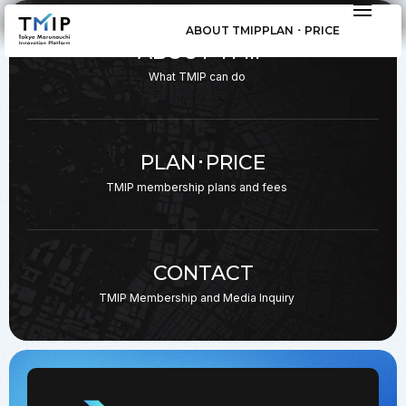
ABOUT TMIP
PLAN ･ PRICE
ABOUT TMIP
What TMIP can do
PLAN･PRICE
TMIP membership plans
and fees
CONTACT
TMIP Membership and
Media Inquiry