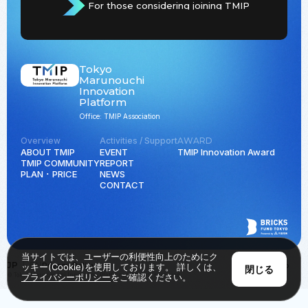
For those considering joining TMIP
Tokyo
Marunouchi
Innovation
Platform
Office: TMIP Association
Overview
Activities / Support
AWARD
ABOUT TMIP
EVENT
TMIP Innovation Award
TMIP COMMUNITY
REPORT
PLAN ･ PRICE
NEWS
CONTACT
当サイトでは、ユーザーの利便性向上のためにク
JP
EN
Privacy Policy
Back to Top
ッキー(Cookie)を使用しております。 詳しくは、
閉じる
© Tokyo Marunouchi Innovation Platform all rights reserved.
プライバシーポリシー
をご確認ください。