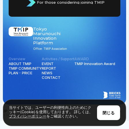
For those considering joining TMIP
Tokyo
Marunouchi
Innovation
Platform
Office: TMIP Association
Overview
Activities / Support
AWARD
ABOUT TMIP
EVENT
TMIP Innovation Award
TMIP COMMUNITY
REPORT
PLAN ･ PRICE
NEWS
CONTACT
当サイトでは、ユーザーの利便性向上のためにク
JP
EN
Privacy Policy
Back to Top
ッキー(Cookie)を使用しております。 詳しくは、
閉じる
© Tokyo Marunouchi Innovation Platform all rights reserved.
プライバシーポリシー
をご確認ください。