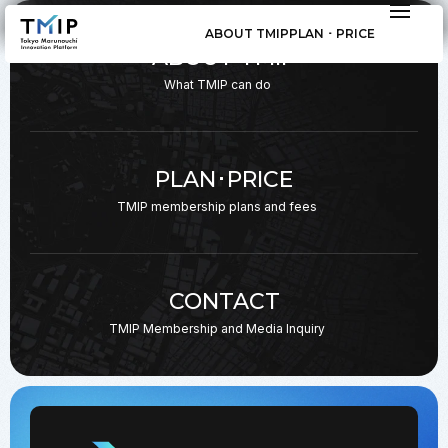
ABOUT TMIP
PLAN ･ PRICE
ABOUT TMIP
What TMIP can do
PLAN･PRICE
TMIP membership plans
and fees
CONTACT
TMIP Membership and
Media Inquiry