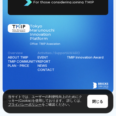
For those considering joining TMIP
Tokyo
Marunouchi
Innovation
Platform
Office: TMIP Association
Overview
Activities / Support
AWARD
ABOUT TMIP
EVENT
TMIP Innovation Award
TMIP COMMUNITY
REPORT
PLAN ･ PRICE
NEWS
CONTACT
当サイトでは、ユーザーの利便性向上のためにク
JP
EN
Privacy Policy
Back to Top
ッキー(Cookie)を使用しております。 詳しくは、
閉じる
© Tokyo Marunouchi Innovation Platform all rights reserved.
プライバシーポリシー
をご確認ください。