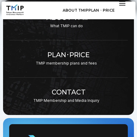
ABOUT TMIP
PLAN ･ PRICE
ABOUT TMIP
What TMIP can do
PLAN･PRICE
TMIP membership plans
and fees
CONTACT
TMIP Membership and
Media Inquiry