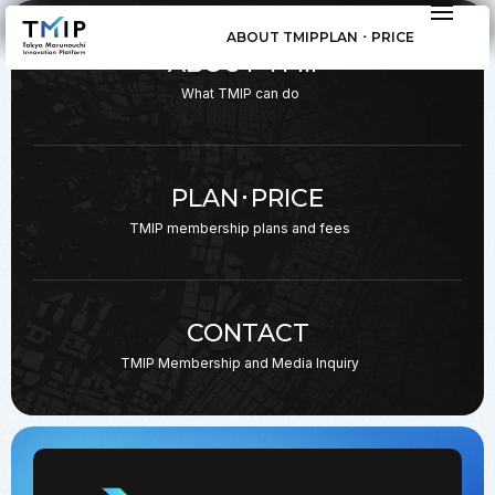
ABOUT TMIP
PLAN ･ PRICE
ABOUT TMIP
What TMIP can do
PLAN･PRICE
TMIP membership plans
and fees
CONTACT
TMIP Membership and
Media Inquiry