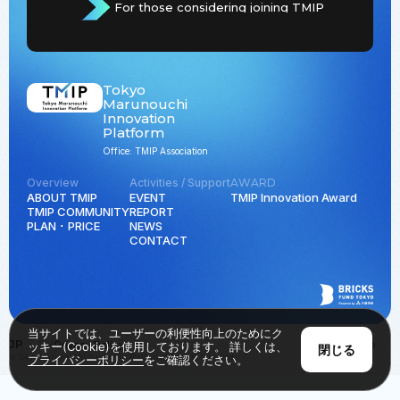
For those considering joining TMIP
Tokyo
Marunouchi
Innovation
Platform
Office: TMIP Association
Overview
Activities / Support
AWARD
ABOUT TMIP
EVENT
TMIP Innovation Award
TMIP COMMUNITY
REPORT
PLAN ･ PRICE
NEWS
CONTACT
当サイトでは、ユーザーの利便性向上のためにク
JP
EN
Privacy Policy
Back to Top
ッキー(Cookie)を使用しております。 詳しくは、
閉じる
© Tokyo Marunouchi Innovation Platform all rights reserved.
プライバシーポリシー
をご確認ください。