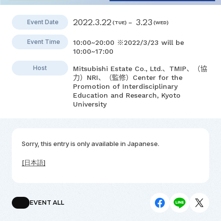
2022.3.22
- 3.23
Event Date
(TUE)
(WED)
Event Time
10:00~20:00 ※2022/3/23 will be
10:00~17:00
Host
Mitsubishi Estate Co., Ltd.、TMIP、（協
力）NRI、（監修）Center for the
Promotion of Interdisciplinary
Education and Research, Kyoto
University
Sorry, this entry is only available in
Japanese
.
[日本語]
EVENT ALL