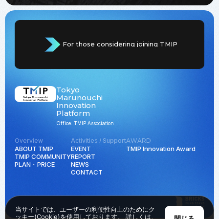
For those considering joining TMIP
Tokyo
Marunouchi
Innovation
Platform
Office: TMIP Association
Overview
Activities / Support
AWARD
ABOUT TMIP
EVENT
TMIP Innovation Award
TMIP COMMUNITY
REPORT
PLAN ･ PRICE
NEWS
CONTACT
当サイトでは、ユーザーの利便性向上のためにク
ッキー(Cookie)を使用しております。 詳しくは、
閉じる