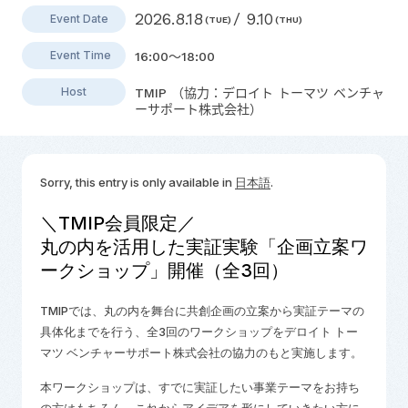
2026.8.18
/ 9.10
Event Date
(TUE)
(THU)
Event Time
16:00～18:00
Host
TMIP （協力：デロイト トーマツ ベンチャ
ーサポート株式会社）
Sorry, this entry is only available in
日本語
.
＼TMIP会員限定／
丸の内を活用した実証実験「企画立案ワ
ークショップ」開催（全3回）
TMIPでは、丸の内を舞台に共創企画の立案から実証テーマの
具体化までを行う、全3回のワークショップをデロイト トー
マツ ベンチャーサポート株式会社の協力のもと実施します。
本ワークショップは、すでに実証したい事業テーマをお持ち