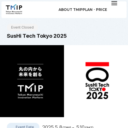
ABOUT TMIP
PLAN ･ PRICE
Event Closed
SusHi Tech Tokyo 2025
2025.5.8
- 5.10
Event Date
(THU)
(SAT)