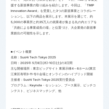
援する新規事業の取り組みを紹介します。今回は、「TMIP
Innovation Award」を受賞した3つの新規事業とコラボレー
ションし、以下の商品を展示します。本展示を通じて、約
5,000の事業所と約35万人の就業者が集まる丸の内エリアを
「共創による事業成長の場」と位置づけ、大企業発の新規事
業創出の可能性を示します。
■イベント概要
名称：
SusHi Tech Tokyo 2025
日時：
2025年 5月8日(木)-10日(土)の3日間
主な開催場所：東京ビッグサイト 東展示棟4～6ホール(東京
江東区有明3-11-1)※会場とオンラインのハイブリッド開催
主催者：
SusHi Tech Tokyo 2025
実行委員会
プログラム：
Keynote
・セッション、ブース展示、ピッチコ
ンテスト、ビジネスマッチング、他