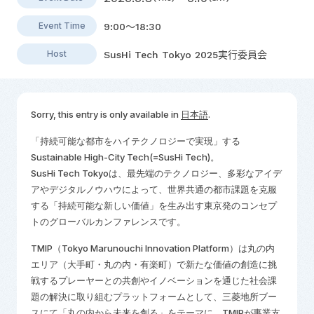
Event Time
9:00～18:30
Host
SusHi Tech Tokyo 2025実行委員会
Sorry, this entry is only available in
日本語
.
「持続可能な都市をハイテクノロジーで実現」する
Sustainable High-City Tech(=SusHi Tech)
。
SusHi Tech Tokyo
は、最先端のテクノロジー、多彩なアイデ
アやデジタルノウハウによって、世界共通の都市課題を克服
する「持続可能な新しい価値」を生み出す東京発のコンセプ
トのグローバルカンファレンスです。
TMIP（Tokyo Marunouchi Innovation Platform
）は丸の内
エリア（大手町・丸の内・有楽町）で新たな価値の創造に挑
戦するプレーヤーとの共創やイノベーションを通じた社会課
題の解決に取り組むプラットフォームとして、三菱地所ブー
スにて
「丸の内から未来を創る」をテーマに、TMIPが事業支