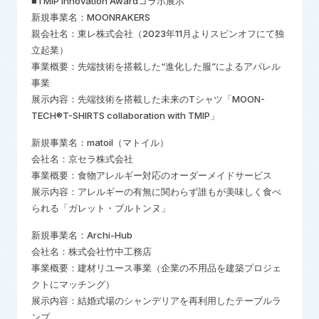
■TMIP Innovation Awardコラボ展示
新規事業名：
MOONRAKERS
親会社名：東レ株式会社（
2023
年
11
月よりスピンオフにて独
立起業）
事業概要：先端技術を搭載した“進化した服”によるアパレル
事業
展示内容：先端技術を搭載した未来の
T
シャツ「
MOON-
TECH®T-SHIRTS collaboration with TMIP
」
新規事業名：
matoil
（マトイル）
会社名：京セラ株式会社
事業概要：食物アレルギー対応のオーダーメイドサービス
展示内容：アレルギーの有無に関わらず誰もが美味しく食べ
られる「ガレット・ブルトンヌ」
新規事業名：
Archi-Hub
会社名：株式会社竹中工務店
事業概要：建材リユース事業（企業の不用品を建築プロジェ
クトにマッチング）
展示内容：結婚式場のシャンデリアを再利用したテーブルラ
ンプ