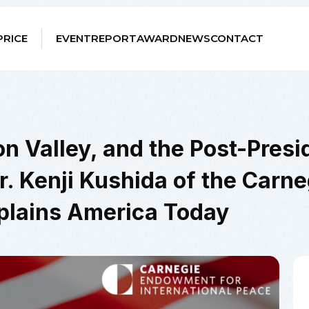
PRICE
EVENT
REPORT
AWARD
NEWS
CONTACT
on Valley, and the Post-Presid
Dr. Kenji Kushida of the Car
xplains America Today