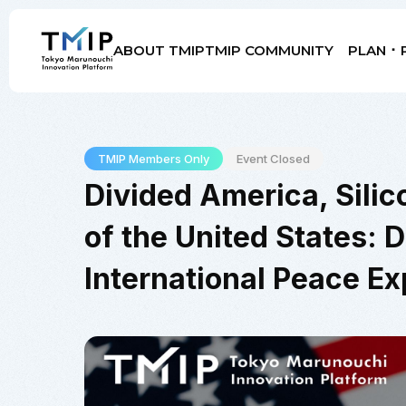
ABOUT TMIP
TMIP COMMUNITY
PLAN ･ 
Members
Partners
Mentors
Advisory Board
TMIP Members Only
Event Closed
Divided America, Silic
of the United States: 
International Peace E