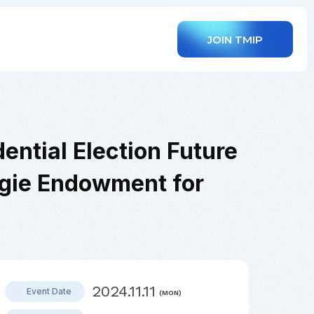
JOIN TMIP
ential Election Future
negie Endowment for
2024.11.11
Event Date
(MON)