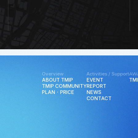
Overview
Activities / Support
AW
ABOUT TMIP
EVENT
TMI
TMIP COMMUNITY
REPORT
PLAN ･ PRICE
NEWS
CONTACT