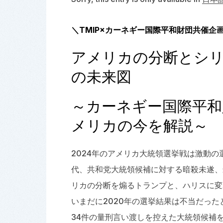
＼TMIP×カーネギー国際平和財団共催企
アメリカの分断とシ
の未来図
～カーネギー国際平和
メリカの今を解説～
2024年のアメリカ大統領選挙戦は激動
代、共和党大統領候補に対する暗殺未遂、
リカの分断を煽るトランプと、ハリスに変
いまだに2020年の選挙結果は不当だっ
34件の量刑言い渡しを控えた大統領候補