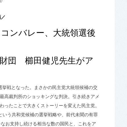
画／
リコンバレー、大統領選後
財団 櫛田健児先生がア
の選挙戦となった。まさかの民主党大統領候補の交
最高裁判所のショッキングな判決。引き続きアメ
わったことで大きくストーリーを変えた民主党。
たという共和党候補の選挙戦略や、前代未聞の有罪
をなお支持し続ける相当な数の国民と、これをア