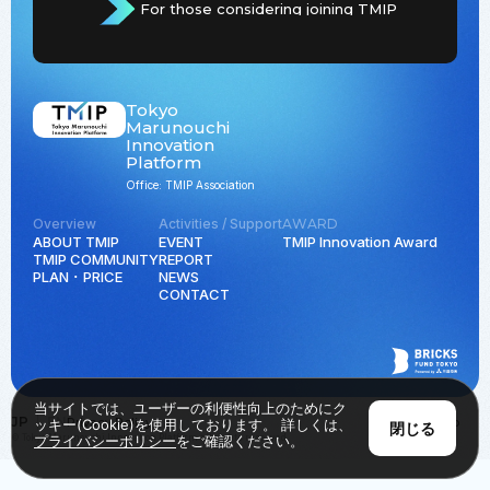
For those considering joining TMIP
Tokyo
Marunouchi
Innovation
Platform
Office: TMIP Association
Overview
Activities / Support
AWARD
ABOUT TMIP
EVENT
TMIP Innovation Award
TMIP COMMUNITY
REPORT
PLAN ･ PRICE
NEWS
CONTACT
当サイトでは、ユーザーの利便性向上のためにク
JP
EN
Privacy Policy
Back to Top
ッキー(Cookie)を使用しております。 詳しくは、
閉じる
© Tokyo Marunouchi Innovation Platform all rights reserved.
プライバシーポリシー
をご確認ください。