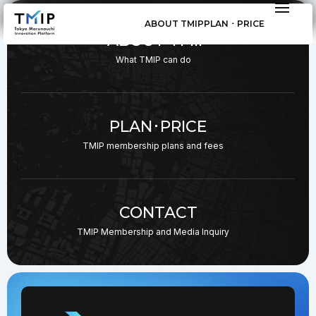
ABOUT TMIP
PLAN ･ PRICE
ABOUT TMIP
What TMIP can do
PLAN･PRICE
TMIP membership plans
and fees
CONTACT
TMIP Membership and
Media Inquiry