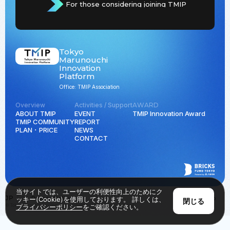
For those considering joining TMIP
Tokyo
Marunouchi
Innovation
Platform
Office: TMIP Association
Overview
Activities / Support
AWARD
ABOUT TMIP
EVENT
TMIP Innovation Award
TMIP COMMUNITY
REPORT
PLAN ･ PRICE
NEWS
CONTACT
当サイトでは、ユーザーの利便性向上のためにク
JP
EN
Privacy Policy
Back to Top
ッキー(Cookie)を使用しております。 詳しくは、
閉じる
© Tokyo Marunouchi Innovation Platform all rights reserved.
プライバシーポリシー
をご確認ください。