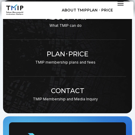
ABOUT TMIP
PLAN ･ PRICE
ABOUT TMIP
What TMIP can do
PLAN･PRICE
TMIP membership plans
and fees
CONTACT
TMIP Membership and
Media Inquiry