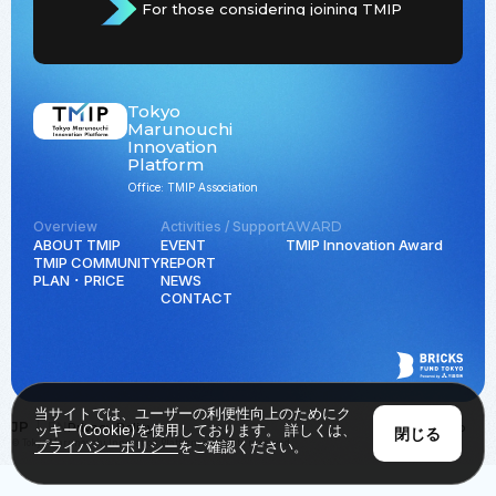
For those considering joining TMIP
Tokyo
Marunouchi
Innovation
Platform
Office: TMIP Association
Overview
Activities / Support
AWARD
ABOUT TMIP
EVENT
TMIP Innovation Award
TMIP COMMUNITY
REPORT
PLAN ･ PRICE
NEWS
CONTACT
当サイトでは、ユーザーの利便性向上のためにク
JP
EN
Privacy Policy
Back to Top
ッキー(Cookie)を使用しております。 詳しくは、
閉じる
© Tokyo Marunouchi Innovation Platform all rights reserved.
プライバシーポリシー
をご確認ください。