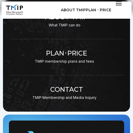
ABOUT TMIP
PLAN ･ PRICE
ABOUT TMIP
What TMIP can do
PLAN･PRICE
TMIP membership plans
and fees
CONTACT
TMIP Membership and
Media Inquiry