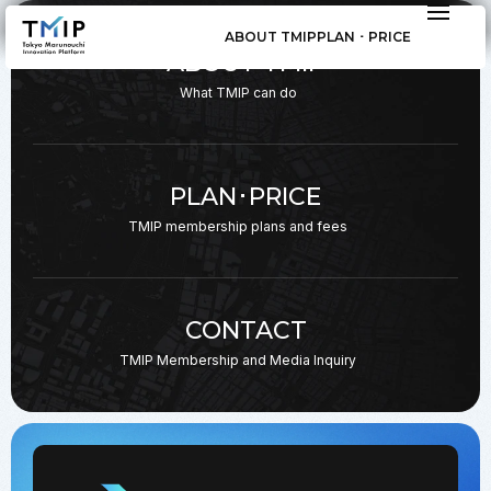
ABOUT TMIP
PLAN ･ PRICE
ABOUT TMIP
What TMIP can do
PLAN･PRICE
TMIP membership plans
and fees
CONTACT
TMIP Membership and
Media Inquiry