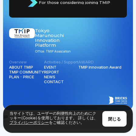
For those considering joining TMIP
Tokyo
Marunouchi
Innovation
Platform
Office: TMIP Association
Overview
Activities / Support
AWARD
ABOUT TMIP
EVENT
TMIP Innovation Award
TMIP COMMUNITY
REPORT
PLAN ･ PRICE
NEWS
CONTACT
当サイトでは、ユーザーの利便性向上のためにク
JP
EN
Privacy Policy
Back to Top
ッキー(Cookie)を使用しております。 詳しくは、
閉じる
© Tokyo Marunouchi Innovation Platform all rights reserved.
プライバシーポリシー
をご確認ください。