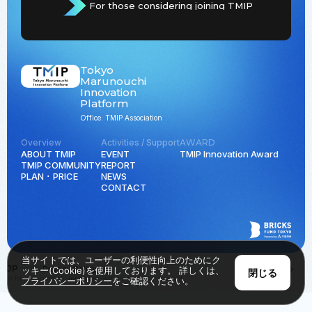
For those considering joining TMIP
Tokyo
Marunouchi
Innovation
Platform
Office: TMIP Association
Overview
Activities / Support
AWARD
ABOUT TMIP
EVENT
TMIP Innovation Award
TMIP COMMUNITY
REPORT
PLAN ･ PRICE
NEWS
CONTACT
当サイトでは、ユーザーの利便性向上のためにク
JP
EN
Privacy Policy
Back to Top
ッキー(Cookie)を使用しております。 詳しくは、
閉じる
© Tokyo Marunouchi Innovation Platform all rights reserved.
プライバシーポリシー
をご確認ください。