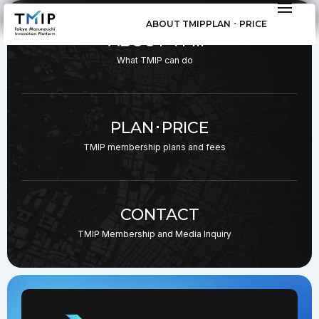
ABOUT TMIP
PLAN ･ PRICE
ABOUT TMIP
What TMIP can do
PLAN･PRICE
TMIP membership plans
and fees
CONTACT
TMIP Membership and
Media Inquiry