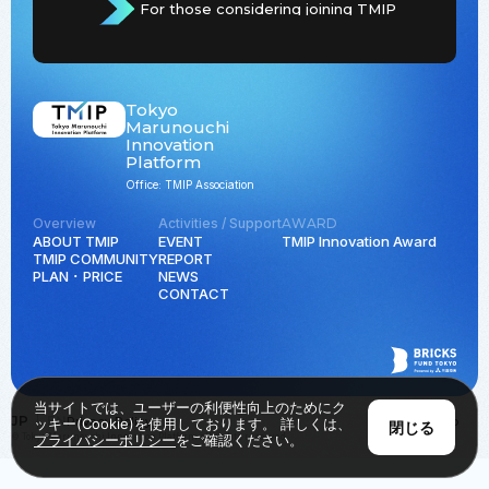
For those considering joining TMIP
Tokyo
Marunouchi
Innovation
Platform
Office: TMIP Association
Overview
Activities / Support
AWARD
ABOUT TMIP
EVENT
TMIP Innovation Award
TMIP COMMUNITY
REPORT
PLAN ･ PRICE
NEWS
CONTACT
当サイトでは、ユーザーの利便性向上のためにク
JP
EN
Privacy Policy
Back to Top
ッキー(Cookie)を使用しております。 詳しくは、
閉じる
© Tokyo Marunouchi Innovation Platform all rights reserved.
プライバシーポリシー
をご確認ください。