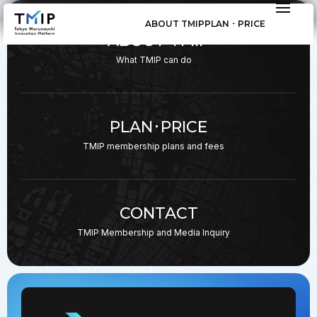
ABOUT TMIP
PLAN ･ PRICE
ABOUT TMIP
What TMIP can do
PLAN･PRICE
TMIP membership plans
and fees
CONTACT
TMIP Membership and
Media Inquiry