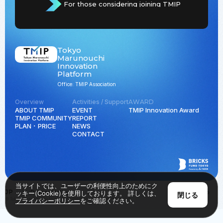
For those considering joining TMIP
Tokyo
Marunouchi
Innovation
Platform
Office: TMIP Association
Overview
Activities / Support
AWARD
ABOUT TMIP
EVENT
TMIP Innovation Award
TMIP COMMUNITY
REPORT
PLAN ･ PRICE
NEWS
CONTACT
当サイトでは、ユーザーの利便性向上のためにク
JP
EN
Privacy Policy
Back to Top
ッキー(Cookie)を使用しております。 詳しくは、
閉じる
© Tokyo Marunouchi Innovation Platform all rights reserved.
プライバシーポリシー
をご確認ください。