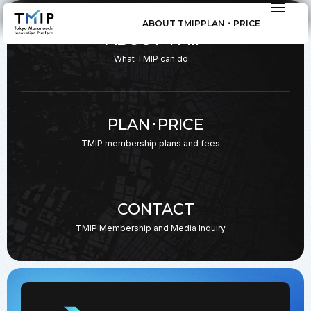
ABOUT TMIP
PLAN ･ PRICE
ABOUT TMIP
What TMIP can do
PLAN･PRICE
TMIP membership plans
and fees
CONTACT
TMIP Membership and
Media Inquiry