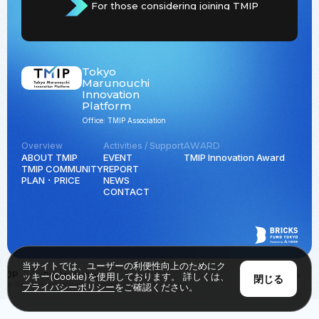
For those considering joining TMIP
Tokyo
Marunouchi
Innovation
Platform
Office: TMIP Association
Overview
Activities / Support
AWARD
ABOUT TMIP
EVENT
TMIP Innovation Award
TMIP COMMUNITY
REPORT
PLAN ･ PRICE
NEWS
CONTACT
当サイトでは、ユーザーの利便性向上のためにク
JP
EN
Privacy Policy
Back to Top
ッキー(Cookie)を使用しております。 詳しくは、
閉じる
© Tokyo Marunouchi Innovation Platform all rights reserved.
プライバシーポリシー
をご確認ください。