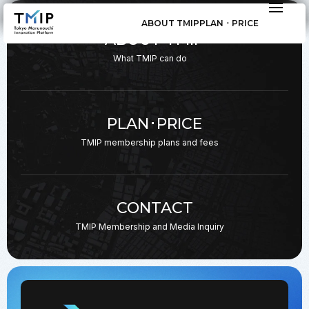
ABOUT TMIP
PLAN ･ PRICE
ABOUT TMIP
What TMIP can do
PLAN･PRICE
TMIP membership plans
and fees
CONTACT
TMIP Membership and
Media Inquiry