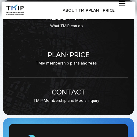
ABOUT TMIP
PLAN ･ PRICE
ABOUT TMIP
What TMIP can do
PLAN･PRICE
TMIP membership plans
and fees
CONTACT
TMIP Membership and
Media Inquiry