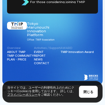
For those considering joining TMIP
Tokyo
Marunouchi
Innovation
Platform
Office: TMIP Association
Overview
Activities / Support
AWARD
ABOUT TMIP
EVENT
TMIP Innovation Award
TMIP COMMUNITY
REPORT
PLAN ･ PRICE
NEWS
CONTACT
当サイトでは、ユーザーの利便性向上のためにク
JP
EN
Privacy Policy
Back to Top
ッキー(Cookie)を使用しております。 詳しくは、
閉じる
© Tokyo Marunouchi Innovation Platform all rights reserved.
プライバシーポリシー
をご確認ください。