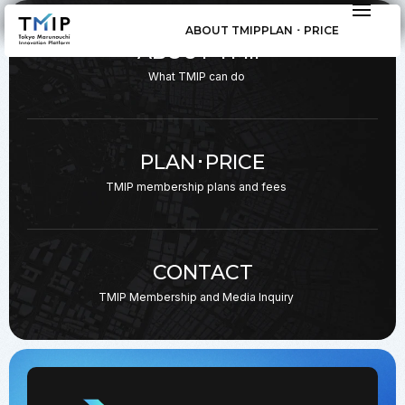
ABOUT TMIP
PLAN ･ PRICE
ABOUT TMIP
What TMIP can do
PLAN･PRICE
TMIP membership plans
and fees
CONTACT
TMIP Membership and
Media Inquiry