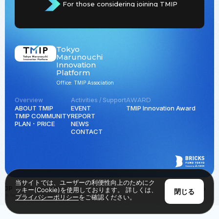
For those considering joining TMIP
Tokyo
Marunouchi
Innovation
Platform
Office: TMIP Association
Overview
Activities / Support
AWARD
ABOUT TMIP
EVENT
TMIP Innovation Award
TMIP COMMUNITY
REPORT
PLAN ･ PRICE
NEWS
CONTACT
当サイトでは、ユーザーの利便性向上のためにク
JP
EN
Privacy Policy
Back to Top
ッキー(Cookie)を使用しております。 詳しくは、
閉じる
© Tokyo Marunouchi Innovation Platform all rights reserved.
プライバシーポリシー
をご確認ください。