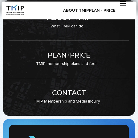
ABOUT TMIP
PLAN ･ PRICE
ABOUT TMIP
What TMIP can do
PLAN･PRICE
TMIP membership plans
and fees
CONTACT
TMIP Membership and
Media Inquiry