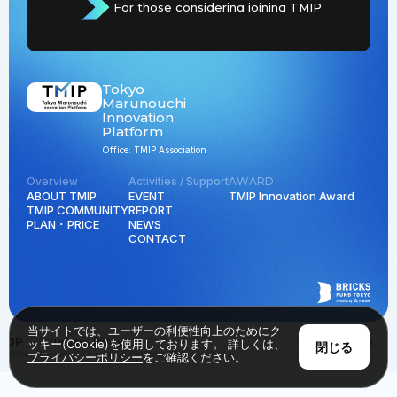
For those considering joining TMIP
Tokyo
Marunouchi
Innovation
Platform
Office: TMIP Association
Overview
Activities / Support
AWARD
ABOUT TMIP
EVENT
TMIP Innovation Award
TMIP COMMUNITY
REPORT
PLAN ･ PRICE
NEWS
CONTACT
当サイトでは、ユーザーの利便性向上のためにク
JP
EN
Privacy Policy
Back to Top
ッキー(Cookie)を使用しております。 詳しくは、
閉じる
© Tokyo Marunouchi Innovation Platform all rights reserved.
プライバシーポリシー
をご確認ください。