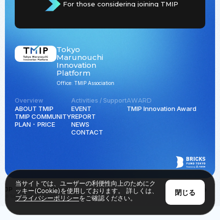
For those considering joining TMIP
Tokyo
Marunouchi
Innovation
Platform
Office: TMIP Association
Overview
Activities / Support
AWARD
ABOUT TMIP
EVENT
TMIP Innovation Award
TMIP COMMUNITY
REPORT
PLAN ･ PRICE
NEWS
CONTACT
当サイトでは、ユーザーの利便性向上のためにク
JP
EN
Privacy Policy
Back to Top
ッキー(Cookie)を使用しております。 詳しくは、
閉じる
© Tokyo Marunouchi Innovation Platform all rights reserved.
プライバシーポリシー
をご確認ください。