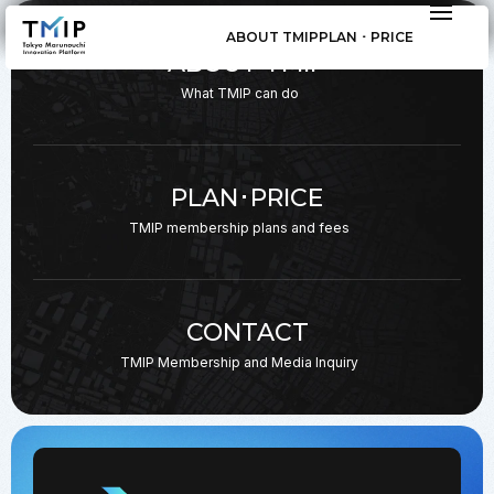
ABOUT TMIP
PLAN ･ PRICE
ABOUT TMIP
What TMIP can do
PLAN･PRICE
TMIP membership plans
and fees
CONTACT
TMIP Membership and
Media Inquiry