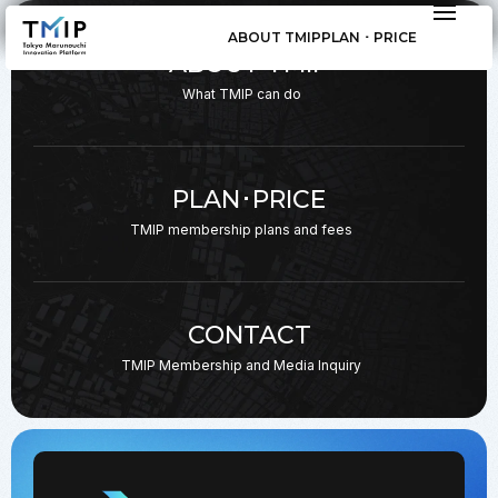
ABOUT TMIP
PLAN ･ PRICE
ABOUT TMIP
What TMIP can do
PLAN･PRICE
TMIP membership plans
and fees
CONTACT
TMIP Membership and
Media Inquiry