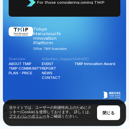
For those considering joining TMIP
Tokyo
Marunouchi
Innovation
Platform
Office: TMIP Association
Overview
Activities / Support
AWARD
ABOUT TMIP
EVENT
TMIP Innovation Award
TMIP COMMUNITY
REPORT
PLAN ･ PRICE
NEWS
CONTACT
当サイトでは、ユーザーの利便性向上のためにク
JP
EN
Privacy Policy
Back to Top
ッキー(Cookie)を使用しております。 詳しくは、
閉じる
© Tokyo Marunouchi Innovation Platform all rights reserved.
プライバシーポリシー
をご確認ください。