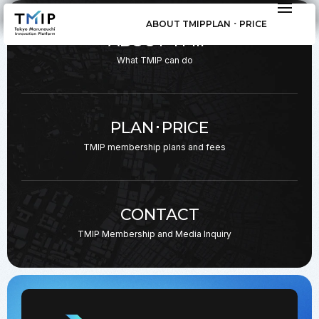
ABOUT TMIP
PLAN ･ PRICE
ABOUT TMIP
What TMIP can do
PLAN･PRICE
TMIP membership plans
and fees
CONTACT
TMIP Membership and
Media Inquiry