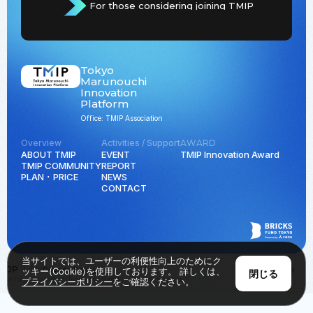
For those considering joining TMIP
Tokyo
Marunouchi
Innovation
Platform
Office: TMIP Association
Overview
Activities / Support
AWARD
ABOUT TMIP
EVENT
TMIP Innovation Award
TMIP COMMUNITY
REPORT
PLAN ･ PRICE
NEWS
CONTACT
当サイトでは、ユーザーの利便性向上のためにク
JP
EN
Privacy Policy
Back to Top
ッキー(Cookie)を使用しております。 詳しくは、
閉じる
© Tokyo Marunouchi Innovation Platform all rights reserved.
プライバシーポリシー
をご確認ください。