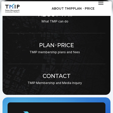
ABOUT TMIP
PLAN ･ PRICE
ABOUT TMIP
What TMIP can do
PLAN･PRICE
TMIP membership plans
and fees
CONTACT
TMIP Membership and
Media Inquiry