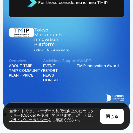
For those considering joining TMIP
Tokyo
Marunouchi
Innovation
Platform
Office: TMIP Association
Overview
Activities / Support
AWARD
ABOUT TMIP
EVENT
TMIP Innovation Award
TMIP COMMUNITY
REPORT
PLAN ･ PRICE
NEWS
CONTACT
当サイトでは、ユーザーの利便性向上のためにク
JP
EN
Privacy Policy
Back to Top
ッキー(Cookie)を使用しております。 詳しくは、
閉じる
© Tokyo Marunouchi Innovation Platform all rights reserved.
プライバシーポリシー
をご確認ください。